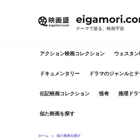
コ
ン
eigamori.c
テ
ン
テーマで巡る、映画宇宙
ツ
へ
ス
アクション映画コレクション
ウェスタン
キ
ッ
プ
ドキュメンタリー
ドラマのジャンルとテ
伝記映画コレクション
怪奇
推理ドラ
似た映画を探す
ホーム
»
似た映画を探す