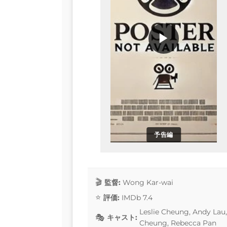
▶
予告編
監督:
Wong Kar-wai
評価:
IMDb 7.4
Leslie Cheung, Andy Lau
キャスト:
Cheung, Rebecca Pan