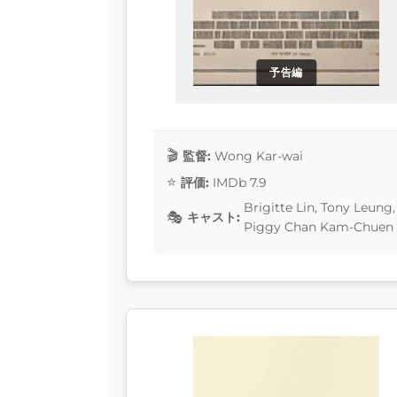
予告編
監督:
Wong Kar-wai
評価:
IMDb 7.9
Brigitte Lin, Tony Leung
キャスト:
Piggy Chan Kam-Chuen