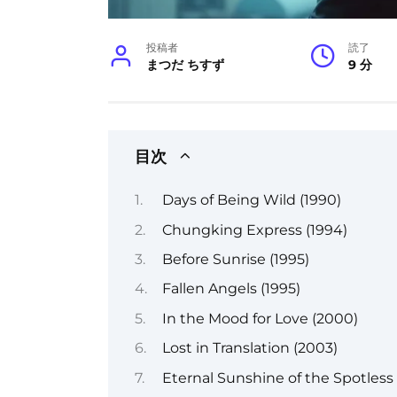
投稿者
読了
まつだ ちすず
9 分
目次
Days of Being Wild (1990)
Chungking Express (1994)
Before Sunrise (1995)
Fallen Angels (1995)
In the Mood for Love (2000)
Lost in Translation (2003)
Eternal Sunshine of the Spotless