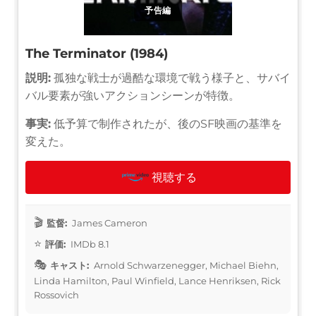
予告編
The Terminator (1984)
説明:
孤独な戦士が過酷な環境で戦う様子と、サバイ
バル要素が強いアクションシーンが特徴。
事実:
低予算で制作されたが、後のSF映画の基準を
変えた。
視聴する
監督:
James Cameron
評価:
IMDb 8.1
キャスト:
Arnold Schwarzenegger, Michael Biehn,
Linda Hamilton, Paul Winfield, Lance Henriksen, Rick
Rossovich