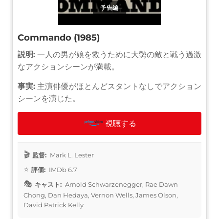
予告編
Commando (1985)
説明:
一人の男が娘を救うために大勢の敵と戦う過激
なアクションシーンが満載。
事実:
主演俳優がほとんどスタントなしでアクション
シーンを演じた。
視聴する
監督:
Mark L. Lester
評価:
IMDb 6.7
キャスト:
Arnold Schwarzenegger, Rae Dawn
Chong, Dan Hedaya, Vernon Wells, James Olson,
David Patrick Kelly