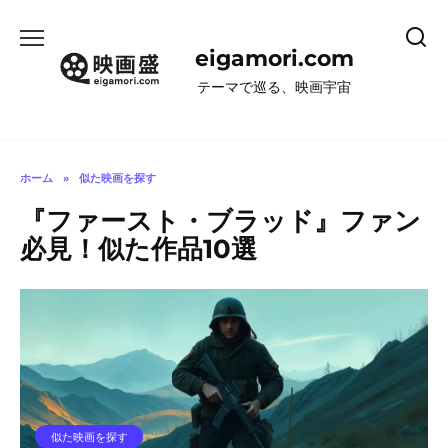
コ
ン
eigamori.com
テ
ン
テーマで巡る、映画宇宙
ツ
へ
ス
キ
ホーム
»
似た映画を探す
ッ
『ファースト・ブラッド』ファン
プ
必見！似た作品10選
似た映画を探す