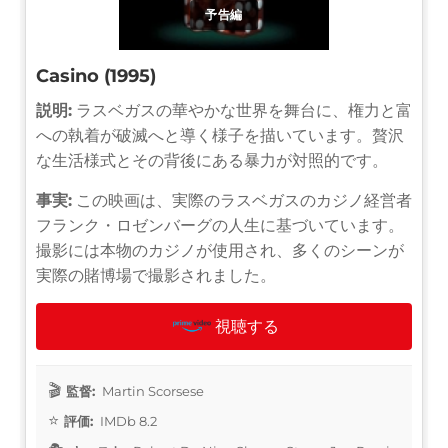
予告編
Casino (1995)
説明:
ラスベガスの華やかな世界を舞台に、権力と富
への執着が破滅へと導く様子を描いています。贅沢
な生活様式とその背後にある暴力が対照的です。
事実:
この映画は、実際のラスベガスのカジノ経営者
フランク・ロゼンバーグの人生に基づいています。
撮影には本物のカジノが使用され、多くのシーンが
実際の賭博場で撮影されました。
視聴する
監督:
Martin Scorsese
評価:
IMDb 8.2