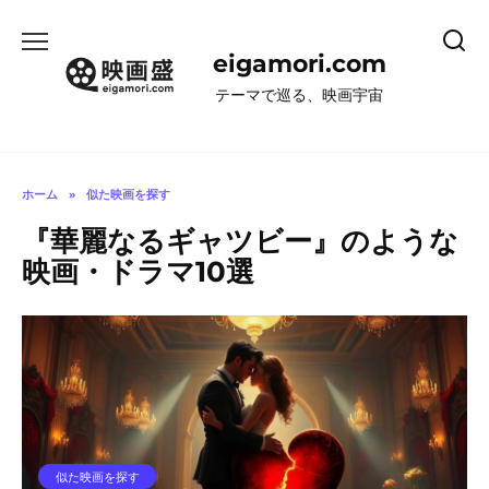
コ
ン
eigamori.com
テ
ン
テーマで巡る、映画宇宙
ツ
へ
ス
キ
ホーム
»
似た映画を探す
ッ
『華麗なるギャツビー』のような
プ
映画・ドラマ10選
似た映画を探す