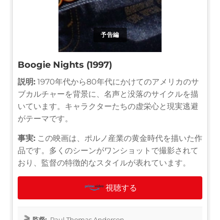
予告編
Boogie Nights (1997)
説明:
1970年代から80年代にかけてのアメリカのサ
ブカルチャーを背景に、名声と没落のサイクルを描
いています。キャラクターたちの虚栄心と現実逃避
がテーマです。
事実:
この映画は、ポルノ産業の黄金時代を描いた作
品です。多くのシーンがワンショットで撮影されて
おり、監督の特徴的なスタイルが表れています。
視聴する
監督:
Paul Thomas Anderson