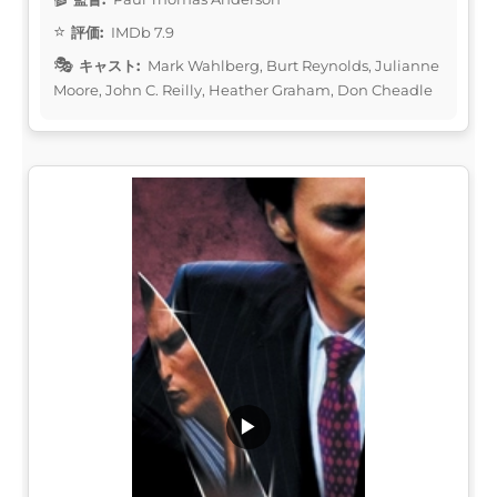
評価:
IMDb 7.9
キャスト:
Mark Wahlberg, Burt Reynolds, Julianne
Moore, John C. Reilly, Heather Graham, Don Cheadle
▶