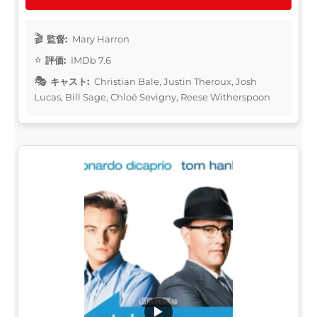
監督:
Mary Harron
評価:
IMDb 7.6
キャスト:
Christian Bale, Justin Theroux, Josh
Lucas, Bill Sage, Chloë Sevigny, Reese Witherspoon
▶