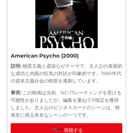
予告編
American Psycho (2000)
説明:
物質主義と虚栄心がテーマで、主人公の表面的
な成功と内面の狂気の対比が印象的です。1980年代
の資本主義社会の暗部を風刺しています。
事実:
この映画は当初、NC-17レーティングを受ける
可能性がありましたが、編集を重ねてR指定を獲得
しました。主人公のビジネスカードのシーンは、映
画史に残る有名なシーンの一つです。
視聴する