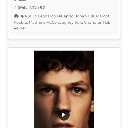
評価:
IMDb 8.2
キャスト:
Leonardo DiCaprio, Jonah Hill, Margot
Robbie, Matthew McConaughey, Kyle Chandler, Rob
Reiner
▶