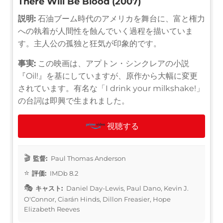
There Will Be Blood (2007)
説明:
石油ブーム時代のアメリカを舞台に、富と権力
への執着が人間性を蝕んでいく過程を描いていま
す。主人公の孤独と狂気が印象的です。
事実:
この映画は、アプトン・シンクレアの小説
『Oil!』を基にしていますが、原作から大幅に変更
されています。有名な「I drink your milkshake!」
の台詞は即興で生まれました。
視聴する
監督:
Paul Thomas Anderson
評価:
IMDb 8.2
キャスト:
Daniel Day-Lewis, Paul Dano, Kevin J.
O'Connor, Ciarán Hinds, Dillon Freasier, Hope
Elizabeth Reeves