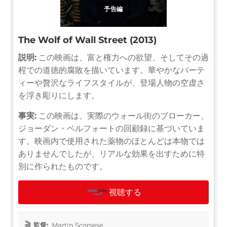
予告編
The Wolf of Wall Street (2013)
説明:
この映画は、富と権力への欲望、そしてその過
程での道徳的腐敗を描いています。華やかなパーテ
ィーや贅沢なライフスタイルが、登場人物の空虚さ
を浮き彫りにします。
事実:
この映画は、実際のウォール街のブローカー、
ジョーダン・ベルフォートの回顧録に基づいていま
す。映画内で使用された薬物のほとんどは本物では
ありませんでしたが、リアルな効果を出すために特
別に作られたものです。
視聴する
監督:
Martin Scorsese