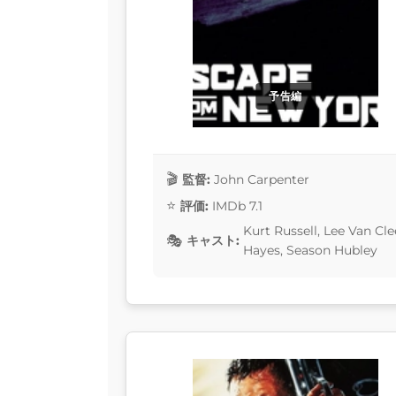
予告編
監督:
John Carpenter
評価:
IMDb 7.1
Kurt Russell, Lee Van Cl
キャスト:
Hayes, Season Hubley