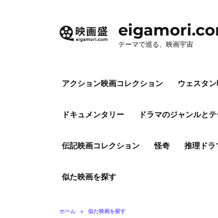
コ
ン
eigamori.c
テ
ン
テーマで巡る、映画宇宙
ツ
へ
ス
アクション映画コレクション
ウェスタン
キ
ッ
プ
ドキュメンタリー
ドラマのジャンルとテ
伝記映画コレクション
怪奇
推理ドラ
似た映画を探す
ホーム
»
似た映画を探す