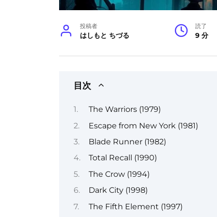
投稿者
読了
はしもと ちづる
9 分
目次
The Warriors (1979)
Escape from New York (1981)
Blade Runner (1982)
Total Recall (1990)
The Crow (1994)
Dark City (1998)
The Fifth Element (1997)