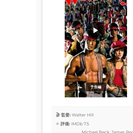
▶
予告編
監督:
Walter Hill
評価:
IMDb 7.5
Michael Beck, James Rem