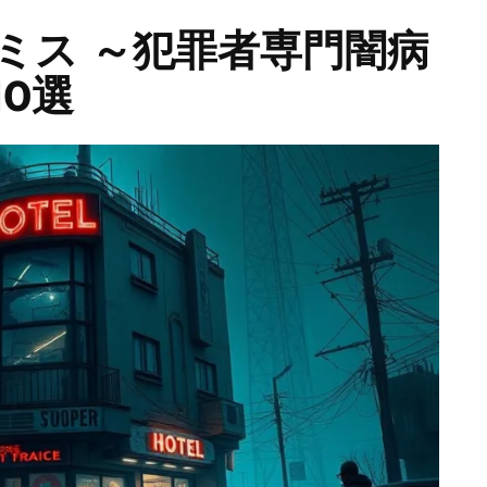
ミス ～犯罪者専門闇病
0選