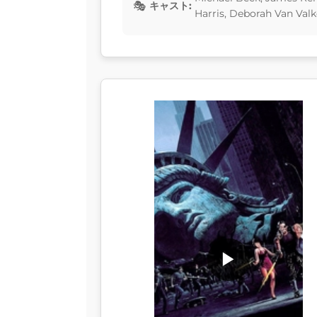
キャスト:
Harris, Deborah Van Val
▶