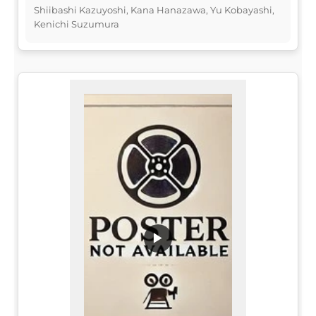
Shiibashi Kazuyoshi, Kana Hanazawa, Yu Kobayashi,
Kenichi Suzumura
▶