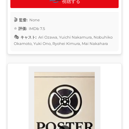
視聴する
監督:
None
評価:
IMDb 7.5
キャスト:
Ari Ozawa, Yuichi Nakamura, Nobuhiko
Okamoto, Yuki Ono, Ryohei Kimura, Mai Nakahara