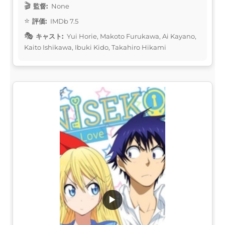
監督:
None
評価:
IMDb 7.5
キャスト:
Yui Horie, Makoto Furukawa, Ai Kayano,
Kaito Ishikawa, Ibuki Kido, Takahiro Hikami
▶