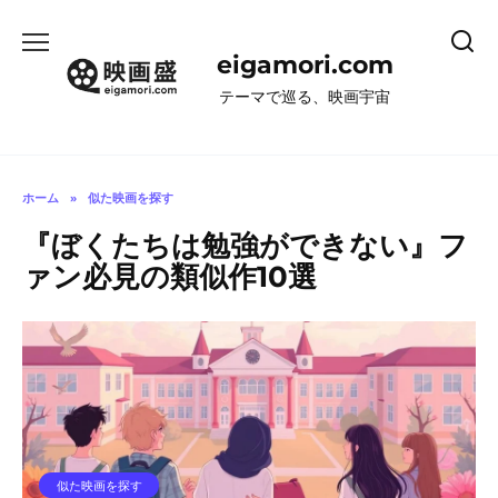
コ
ン
eigamori.com
テ
ン
テーマで巡る、映画宇宙
ツ
へ
ス
キ
ホーム
»
似た映画を探す
ッ
『ぼくたちは勉強ができない』フ
プ
ァン必見の類似作10選
似た映画を探す