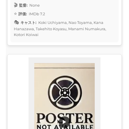
監督:
None
評価:
IMDb 7.2
キャスト:
Koki Uchiyama, Nao Toyama, Kana
Hanazawa, Takehito Koyasu, Manami Numakura,
Kotori Koiwai
▶