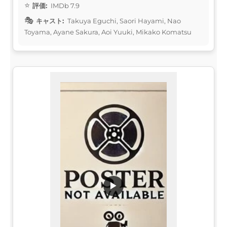
評価:
IMDb 7.9
キャスト:
Takuya Eguchi, Saori Hayami, Nao
Toyama, Ayane Sakura, Aoi Yuuki, Mikako Komatsu
▶