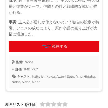
説明:
異世界召喚を題材にし、主人公の逆境からの成
長と復讐がテーマ。仲間との絆と戦略的な戦いが描
かれる。
事実:
主人公が盾しか使えないという独自の設定が特
徴。アニメの成功により、原作小説の売り上げが大
幅に増加した。
視聴する
監督:
None
評価:
IMDb 7.7
キャスト:
Kaito Ishikawa, Asami Seto, Rina Hidaka,
None, None, None
映画リストを評価