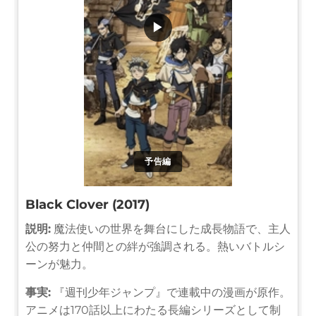
▶
予告編
Black Clover (2017)
説明:
魔法使いの世界を舞台にした成長物語で、主人
公の努力と仲間との絆が強調される。熱いバトルシ
ーンが魅力。
事実:
『週刊少年ジャンプ』で連載中の漫画が原作。
アニメは170話以上にわたる長編シリーズとして制