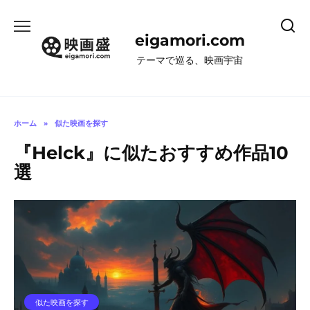
コ
ン
eigamori.com
テ
ン
テーマで巡る、映画宇宙
ツ
へ
ス
キ
ホーム
»
似た映画を探す
ッ
『Helck』に似たおすすめ作品10
プ
選
似た映画を探す