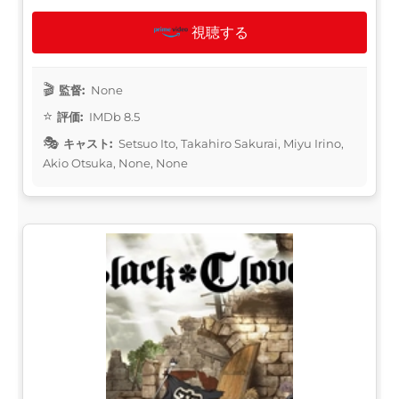
視聴する
監督:
None
評価:
IMDb 8.5
キャスト:
Setsuo Ito, Takahiro Sakurai, Miyu Irino,
Akio Otsuka, None, None