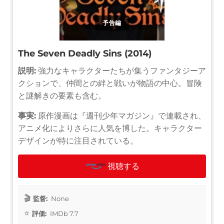
予告編
The Seven Deadly Sins (2014)
説明:
強力なキャラクターたちが集うファンタジーア
クションで、仲間との絆と戦いが物語の中心。冒険
と謎解きの要素も含む。
事実:
原作漫画は『週刊少年マガジン』で連載され、
アニメ化によりさらに人気を博した。キャラクター
デザインが特に注目されている。
視聴する
監督:
None
評価:
IMDb 7.7