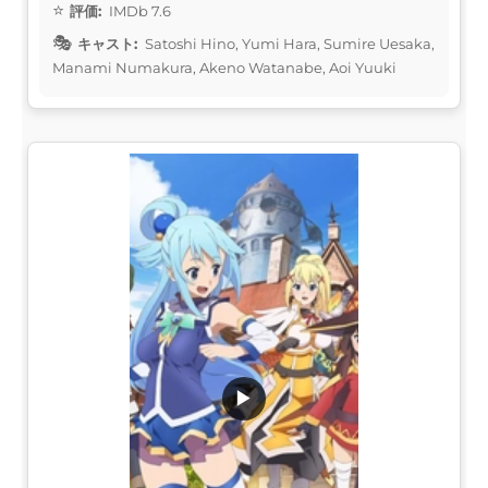
評価:
IMDb 7.6
キャスト:
Satoshi Hino, Yumi Hara, Sumire Uesaka,
Manami Numakura, Akeno Watanabe, Aoi Yuuki
▶