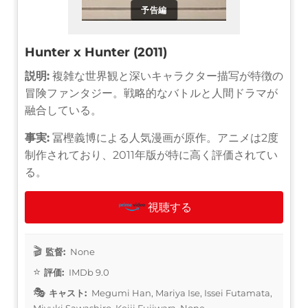
予告編
Hunter x Hunter (2011)
説明:
複雑な世界観と深いキャラクター描写が特徴の
冒険ファンタジー。戦略的なバトルと人間ドラマが
融合している。
事実:
冨樫義博による人気漫画が原作。アニメは2度
制作されており、2011年版が特に高く評価されてい
る。
視聴する
監督:
None
評価:
IMDb 9.0
キャスト:
Megumi Han, Mariya Ise, Issei Futamata,
Miyuki Sawashiro, Keiji Fujiwara, None