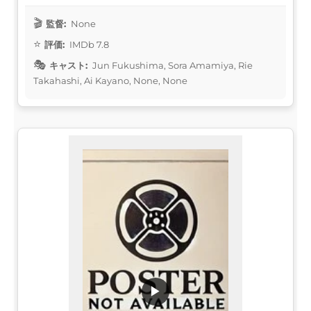
監督:
None
評価:
IMDb 7.8
キャスト:
Jun Fukushima, Sora Amamiya, Rie
Takahashi, Ai Kayano, None, None
▶