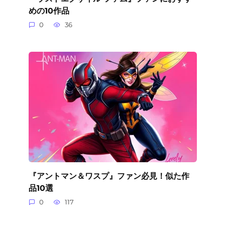
めの10作品
0
36
『アントマン＆ワスプ』ファン必見！似た作
品10選
0
117