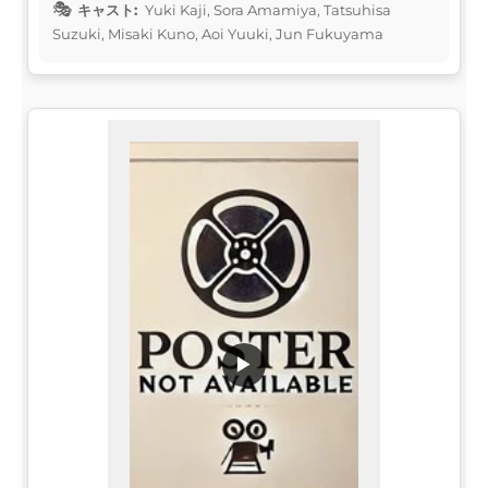
キャスト:
Yuki Kaji, Sora Amamiya, Tatsuhisa
Suzuki, Misaki Kuno, Aoi Yuuki, Jun Fukuyama
▶