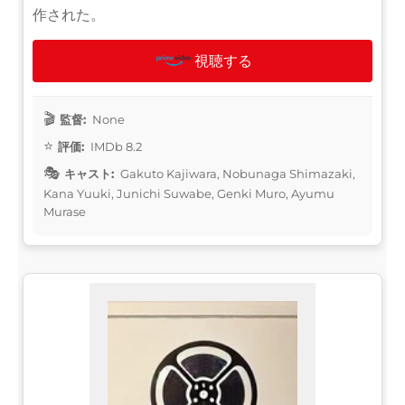
作された。
視聴する
監督:
None
評価:
IMDb 8.2
キャスト:
Gakuto Kajiwara, Nobunaga Shimazaki,
Kana Yuuki, Junichi Suwabe, Genki Muro, Ayumu
Murase