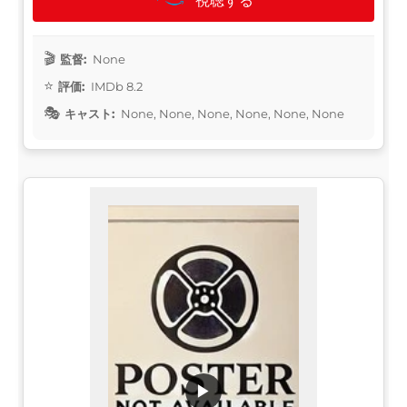
視聴する
監督:
None
評価:
IMDb 8.2
キャスト:
None, None, None, None, None, None
▶