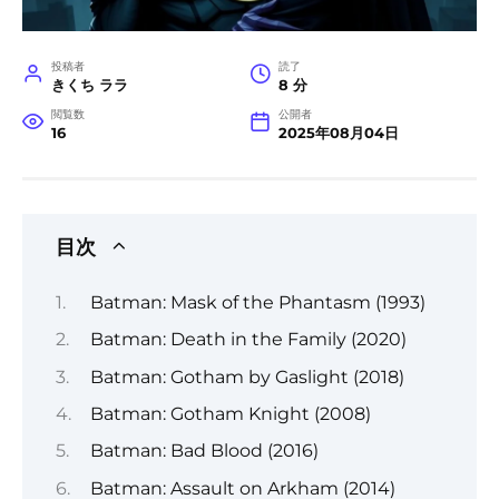
投稿者
読了
きくち ララ
8 分
閲覧数
公開者
16
2025年08月04日
目次
Batman: Mask of the Phantasm (1993)
Batman: Death in the Family (2020)
Batman: Gotham by Gaslight (2018)
Batman: Gotham Knight (2008)
Batman: Bad Blood (2016)
Batman: Assault on Arkham (2014)