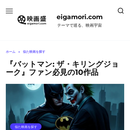
コ
ン
eigamori.com
テ
ン
テーマで巡る、映画宇宙
ツ
へ
ス
キ
ホーム
»
似た映画を探す
ッ
『バットマン: ザ・キリングジョ
プ
ーク』ファン必見の10作品
似た映画を探す