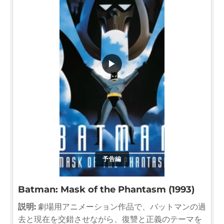
▶
予告編
Batman: Mask of the Phantasm (1993)
説明:
劇場用アニメーション作品で、バットマンの過
去と現在を交錯させながら、復讐と正義のテーマを