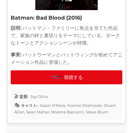
Batman: Bad Blood (2016)
説明:
バットマン・ファミリーに焦点を当てた作品
で、家族の絆と裏切りをテーマにしている。ダーク
なトーンとアクションシーンが特徴。
事実:
バットウーマンとバットウィングが初めてアニ
メーション作品に登場した。
視聴する
監督:
Jay Oliva
キャスト:
Jason O'Mara, Yvonne Strahovski, Stuart
Allan, Sean Maher, Morena Baccarin, Steve Blum