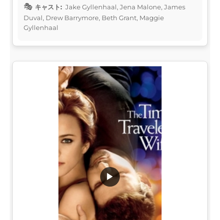
キャスト:
Jake Gyllenhaal, Jena Malone, James
Duval, Drew Barrymore, Beth Grant, Maggie
Gyllenhaal
▶