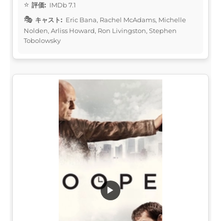
評価:
IMDb 7.1
キャスト:
Eric Bana, Rachel McAdams, Michelle
Nolden, Arliss Howard, Ron Livingston, Stephen
Tobolowsky
▶