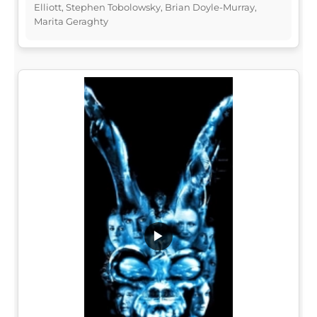
Elliott, Stephen Tobolowsky, Brian Doyle-Murray,
Marita Geraghty
▶