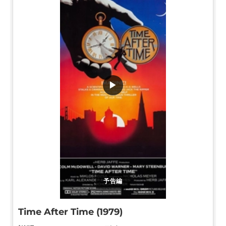
▶
予告編
Time After Time (1979)