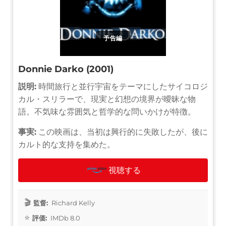
予告編
Donnie Darko (2001)
説明:
時間旅行と並行宇宙をテーマにしたサイコロジ
カル・スリラーで、現実と幻想の境界が曖昧な物
語。不気味な雰囲気と哲学的な問いかけが特徴。
事実:
この映画は、当初は興行的に失敗したが、後に
カルト的な支持を集めた。
視聴する
監督:
Richard Kelly
評価:
IMDb 8.0