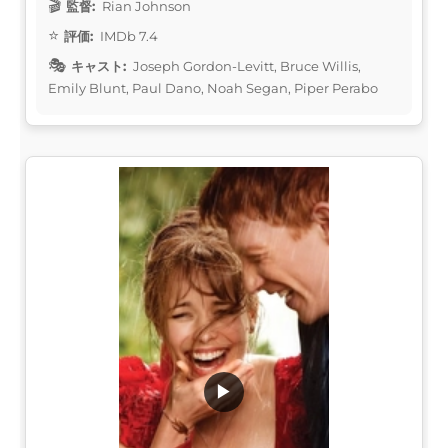
監督:
Rian Johnson
評価:
IMDb 7.4
キャスト:
Joseph Gordon-Levitt, Bruce Willis,
Emily Blunt, Paul Dano, Noah Segan, Piper Perabo
▶