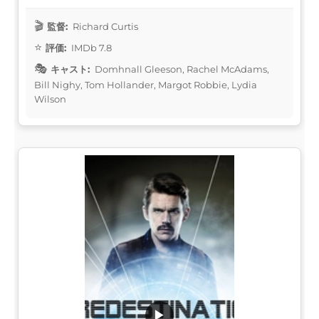
監督:
Richard Curtis
評価:
IMDb 7.8
キャスト:
Domhnall Gleeson, Rachel McAdams,
Bill Nighy, Tom Hollander, Margot Robbie, Lydia
Wilson
▶