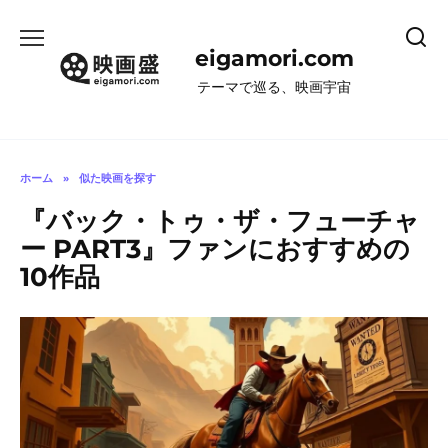
コ
ン
eigamori.com
テ
ン
テーマで巡る、映画宇宙
ツ
へ
ス
キ
ホーム
»
似た映画を探す
ッ
『バック・トゥ・ザ・フューチャ
プ
ー PART3』ファンにおすすめの
10作品