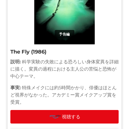
予告編
The Fly (1986)
説明:
科学実験の失敗による恐ろしい身体変異を詳細
に描く。変異の過程における主人公の苦悩と恐怖が
中心テーマ。
事実:
特殊メイクには約5時間かかり、俳優はほとん
ど視界がなかった。アカデミー賞メイクアップ賞を
受賞。
視聴する