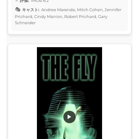
評価:
IMDb 6.2
キャスト:
Andree Maranda, Mitch Cohen, Jennifer
Prichard, Cindy Manion, Robert Prichard, Gary
Schneider
▶