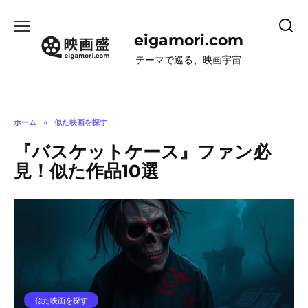
コ
ン
eigamori.com
テ
ン
テーマで巡る、映画宇宙
ツ
へ
ス
キ
ホーム
»
似た映画を探す
ッ
『バスケットケース』ファン必
プ
見！似た作品10選
似た映画を探す