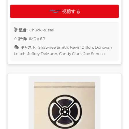
視聴する
監督:
Chuck Russell
評価:
IMDb 6.7
キャスト:
Shawnee Smith, Kevin Dillon, Donovan
Leitch, Jeffrey DeMunn, Candy Clark, Joe Seneca