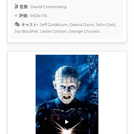
監督:
David Cronenberg
評価:
IMDb 7.6
キャスト:
Jeff Goldblum, Geena Davis, John Getz,
Joy Boushel, Leslie Carlson, George Chuvalo
▶