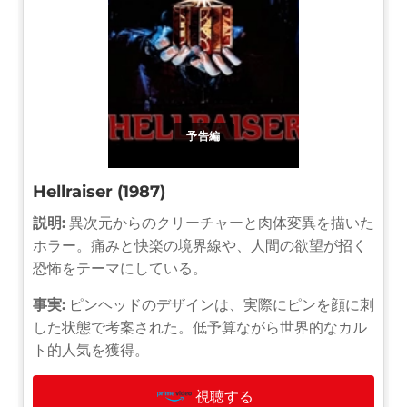
予告編
Hellraiser (1987)
説明:
異次元からのクリーチャーと肉体変異を描いた
ホラー。痛みと快楽の境界線や、人間の欲望が招く
恐怖をテーマにしている。
事実:
ピンヘッドのデザインは、実際にピンを顔に刺
した状態で考案された。低予算ながら世界的なカル
ト的人気を獲得。
視聴する