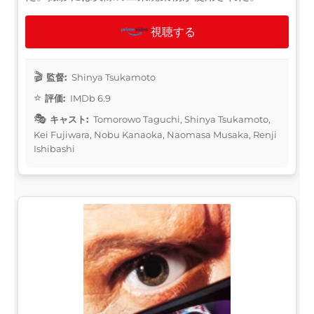
視聴する
監督:
Shinya Tsukamoto
評価:
IMDb 6.9
キャスト:
Tomorowo Taguchi, Shinya Tsukamoto,
Kei Fujiwara, Nobu Kanaoka, Naomasa Musaka, Renji
Ishibashi