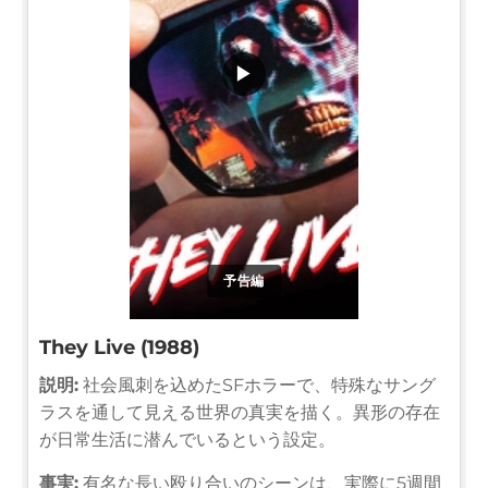
▶
予告編
They Live (1988)
説明:
社会風刺を込めたSFホラーで、特殊なサング
ラスを通して見える世界の真実を描く。異形の存在
が日常生活に潜んでいるという設定。
事実:
有名な長い殴り合いのシーンは、実際に5週間