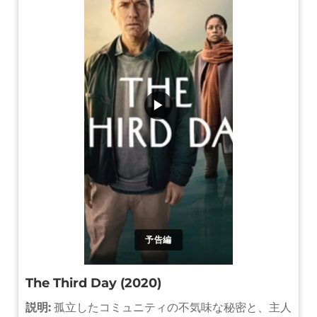
▶
予告編
The Third Day (2020)
説明:
孤立したコミュニティの不気味な秘密と、主人