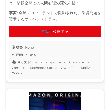
と、閉鎖空間での人間心理の変化を描く。
事実:
全編スコットランドで撮影された、環境問題を
暗示するサスペンスドラマ。
視聴する
監督:
None
評価:
IMDb 5.9
キャスト:
Emily Hampshire, Iain Glen, Martin
Compston, Rochenda Sandall, Owen Teale, Molly
Vevers