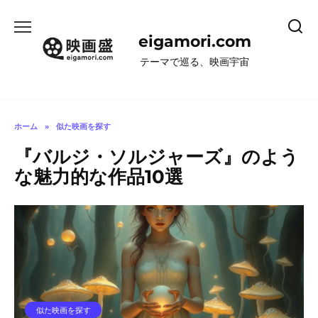
コ
ン
eigamori.com
テ
ン
テーマで巡る、映画宇宙
ツ
へ
ス
キ
ホーム
»
似た映画を探す
ッ
『バルジ・ソルジャーズ』のよう
プ
な魅力的な作品10選
似た映画を探す