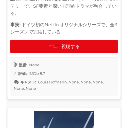
テリーで、SF要素と深い心理的ドラマが融合してい
る。
事実:
ドイツ初のNetflixオリジナルシリーズで、全3
シーズンで完結している。
視聴する
監督:
None
評価:
IMDb 8.7
キャスト:
Louis Hofmann, None, None, None,
None, None