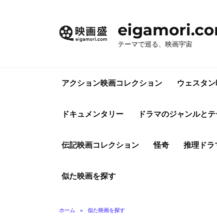
コ
ン
eigamori.c
テ
ン
テーマで巡る、映画宇宙
ツ
へ
ス
アクション映画コレクション
ウェスタン
キ
ッ
プ
ドキュメンタリー
ドラマのジャンルとテ
伝記映画コレクション
怪奇
推理ドラ
似た映画を探す
ホーム
»
似た映画を探す