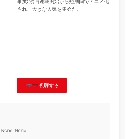
事実:
漫画連載開始から短期間でアニメ化
され、大きな人気を集めた。
視聴する
, None, None