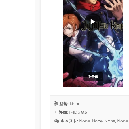
▶
予告編
監督:
None
評価:
IMDb 8.5
キャスト:
None, None, None, None