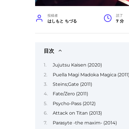
投稿者
読了
はしもと ちづる
7 分
目次
Jujutsu Kaisen (2020)
Puella Magi Madoka Magica (2011
Steins;Gate (2011)
Fate/Zero (2011)
Psycho-Pass (2012)
Attack on Titan (2013)
Parasyte -the maxim- (2014)