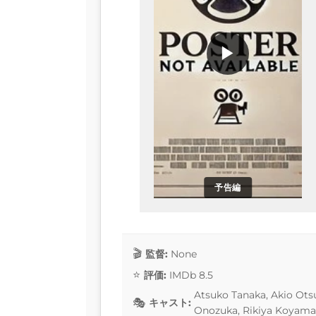
▶
予告編
監督:
None
評価:
IMDb 8.5
Atsuko Tanaka, Akio Ots
キャスト:
Onozuka, Rikiya Koyama