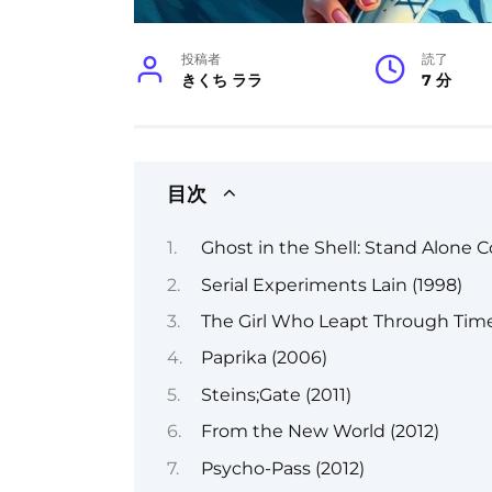
投稿者
読了
きくち ララ
7 分
目次
Ghost in the Shell: Stand Alone 
Serial Experiments Lain (1998)
The Girl Who Leapt Through Time
Paprika (2006)
Steins;Gate (2011)
From the New World (2012)
Psycho-Pass (2012)