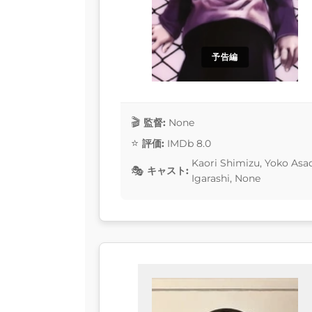
予告編
監督:
None
評価:
IMDb 8.0
Kaori Shimizu, Yoko Asa
キャスト:
Igarashi, None