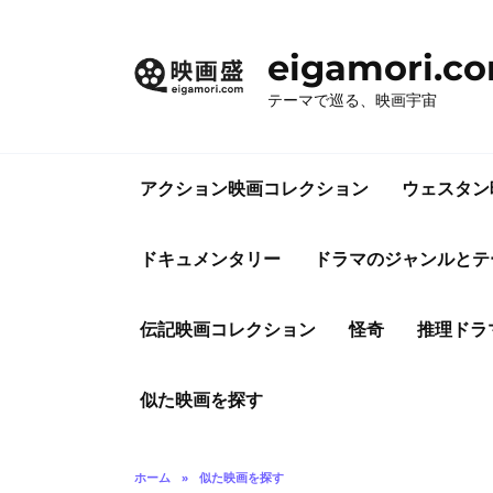
コ
ン
eigamori.c
テ
ン
テーマで巡る、映画宇宙
ツ
へ
ス
アクション映画コレクション
ウェスタン
キ
ッ
プ
ドキュメンタリー
ドラマのジャンルとテ
伝記映画コレクション
怪奇
推理ドラ
似た映画を探す
ホーム
»
似た映画を探す