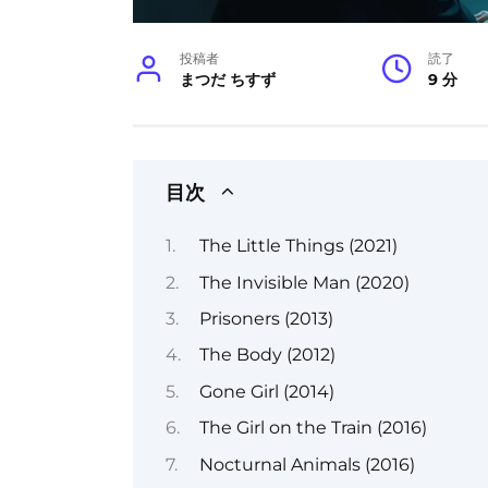
投稿者
読了
まつだ ちすず
9 分
目次
The Little Things (2021)
The Invisible Man (2020)
Prisoners (2013)
The Body (2012)
Gone Girl (2014)
The Girl on the Train (2016)
Nocturnal Animals (2016)