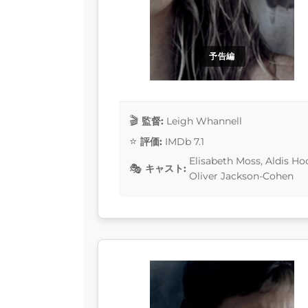
予告編
監督:
Leigh Whannell
評価:
IMDb 7.1
Elisabeth Moss, Aldis Ho
キャスト:
Oliver Jackson-Cohen