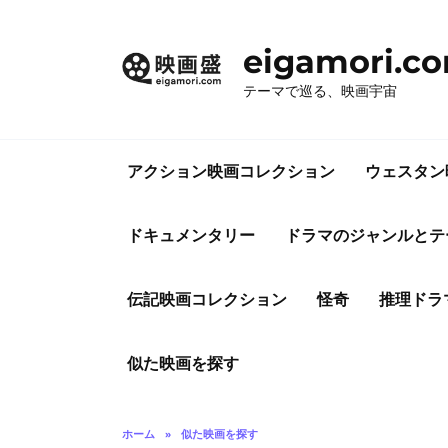
コ
ン
eigamori.c
テ
ン
テーマで巡る、映画宇宙
ツ
へ
ス
アクション映画コレクション
ウェスタン
キ
ッ
プ
ドキュメンタリー
ドラマのジャンルとテ
伝記映画コレクション
怪奇
推理ドラ
似た映画を探す
ホーム
»
似た映画を探す