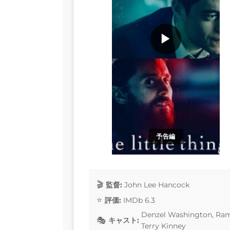
▶
予告編
監督:
John Lee Hancock
評価:
IMDb 6.3
Denzel Washington, Rami 
キャスト:
Terry Kinney