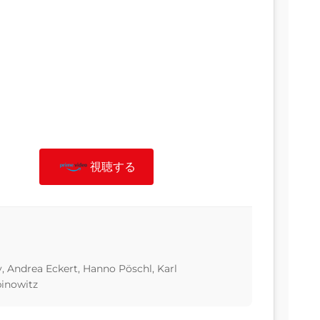
視聴する
, Andrea Eckert, Hanno Pöschl, Karl
binowitz