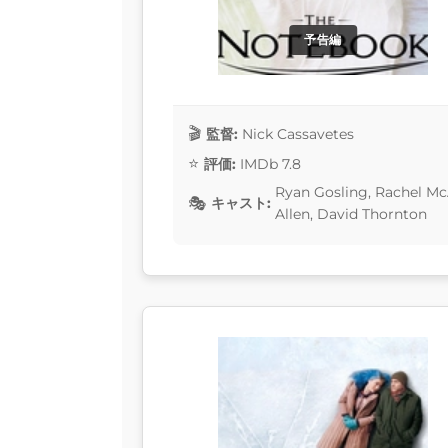
予告編
監督:
Nick Cassavetes
評価:
IMDb 7.8
Ryan Gosling, Rachel M
キャスト:
Allen, David Thornton