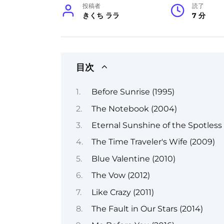
投稿者
読了
きくち ララ
7 分
目次
Before Sunrise (1995)
The Notebook (2004)
Eternal Sunshine of the Spotless
The Time Traveler's Wife (2009)
Blue Valentine (2010)
The Vow (2012)
Like Crazy (2011)
The Fault in Our Stars (2014)