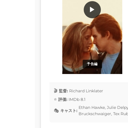
▶
予告編
監督:
Richard Linklater
評価:
IMDb 8.1
Ethan Hawke, Julie Delpy
キャスト:
Bruckschwaiger, Tex Ru