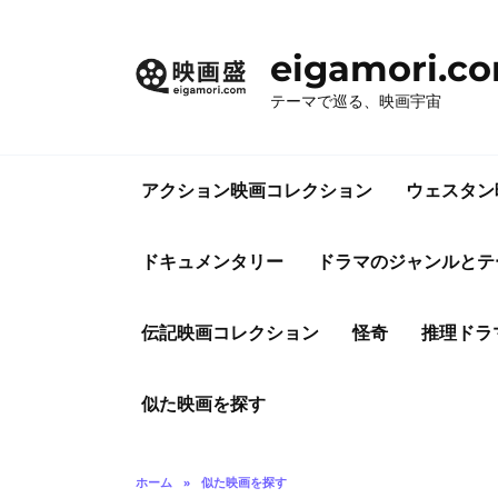
コ
ン
eigamori.c
テ
ン
テーマで巡る、映画宇宙
ツ
へ
ス
アクション映画コレクション
ウェスタン
キ
ッ
プ
ドキュメンタリー
ドラマのジャンルとテ
伝記映画コレクション
怪奇
推理ドラ
似た映画を探す
ホーム
»
似た映画を探す