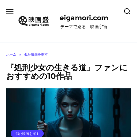
コ
ン
eigamori.com
テ
ン
テーマで巡る、映画宇宙
ツ
へ
ス
キ
ホーム
»
似た映画を探す
ッ
『処刑少女の生きる道』ファンに
プ
おすすめの10作品
似た映画を探す