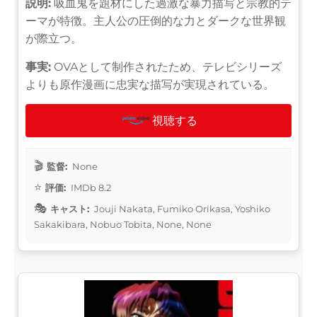
説明:
吸血鬼を題材にした過激な暴力描写と宗教的テ
ーマが特徴。主人公の圧倒的な力とダークな世界観
が際立つ。
事実:
OVAとして制作されたため、テレビシリーズ
よりも原作漫画に忠実な描写が実現されている。
視聴する
監督:
None
評価:
IMDb 8.2
キャスト:
Jouji Nakata, Fumiko Orikasa, Yoshiko
Sakakibara, Nobuo Tobita, None, None