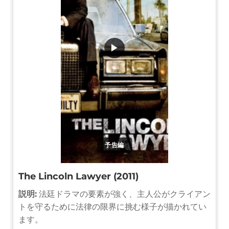
▶
予告編
The Lincoln Lawyer (2011)
説明:
法廷ドラマの要素が強く、主人公がクライアン
トを守るために法律の限界に挑む様子が描かれてい
ます。