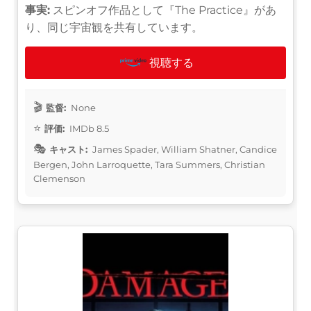
事実:
スピンオフ作品として『The Practice』があ
り、同じ宇宙観を共有しています。
視聴する
監督:
None
評価:
IMDb 8.5
キャスト:
James Spader, William Shatner, Candice
Bergen, John Larroquette, Tara Summers, Christian
Clemenson