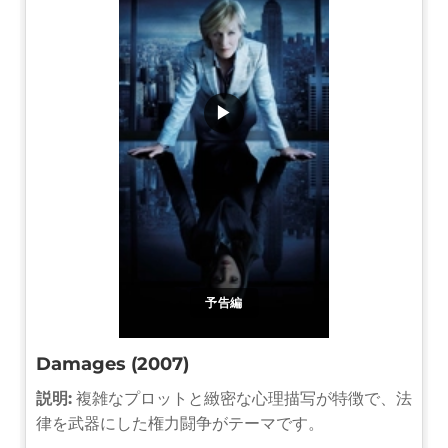
▶
予告編
Damages (2007)
説明:
複雑なプロットと緻密な心理描写が特徴で、法
律を武器にした権力闘争がテーマです。