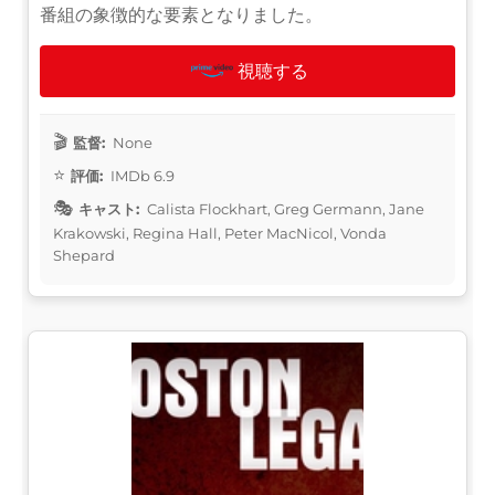
番組の象徴的な要素となりました。
視聴する
監督:
None
評価:
IMDb 6.9
キャスト:
Calista Flockhart, Greg Germann, Jane
Krakowski, Regina Hall, Peter MacNicol, Vonda
Shepard