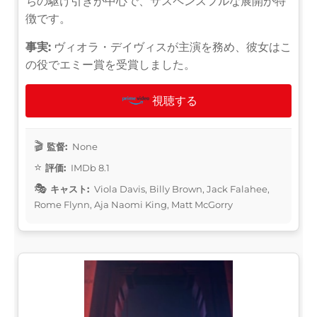
ちの駆け引きが中心で、サスペンスフルな展開が特
徴です。
事実:
ヴィオラ・デイヴィスが主演を務め、彼女はこ
の役でエミー賞を受賞しました。
視聴する
監督:
None
評価:
IMDb 8.1
キャスト:
Viola Davis, Billy Brown, Jack Falahee,
Rome Flynn, Aja Naomi King, Matt McGorry