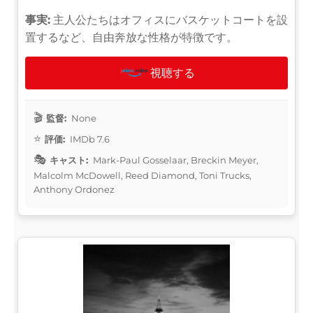
事実:
主人公たちはオフィスにバスケットコートを設
置するなど、自由奔放な性格が特徴です。
視聴する
監督:
None
評価:
IMDb 7.6
キャスト:
Mark-Paul Gosselaar, Breckin Meyer,
Malcolm McDowell, Reed Diamond, Toni Trucks,
Anthony Ordonez