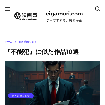
コ
ン
eigamori.com
テ
ン
テーマで巡る、映画宇宙
ツ
へ
ス
キ
ホーム
»
似た映画を探す
ッ
『不能犯』に似た作品10選
プ
似た映画を探す