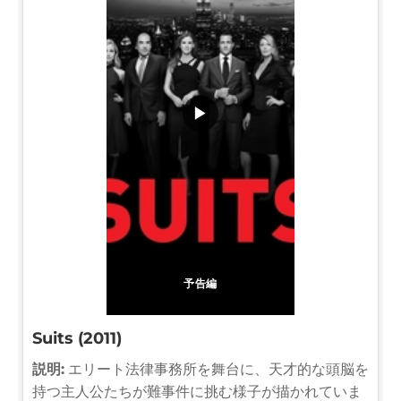
▶
予告編
Suits (2011)
説明:
エリート法律事務所を舞台に、天才的な頭脳を
持つ主人公たちが難事件に挑む様子が描かれていま