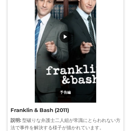
▶
予告編
Franklin & Bash (2011)
説明:
型破りな弁護士二人組が常識にとらわれない方
法で事件を解決する様子が描かれています。