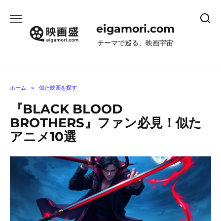
コ
ン
eigamori.com
テ
ン
テーマで巡る、映画宇宙
ツ
へ
ス
キ
ホーム
»
似た映画を探す
ッ
『BLACK BLOOD
プ
BROTHERS』ファン必見！似た
アニメ10選