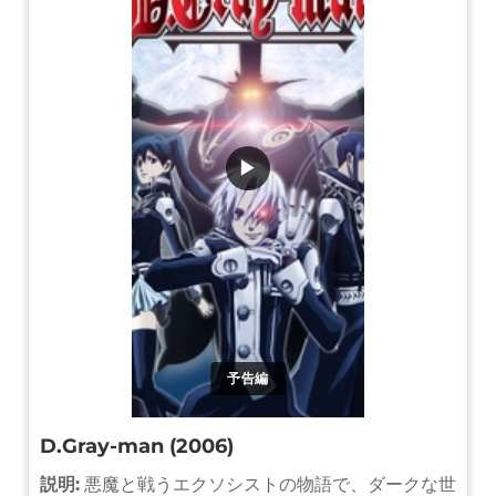
▶
予告編
D.Gray-man (2006)
説明:
悪魔と戦うエクソシストの物語で、ダークな世