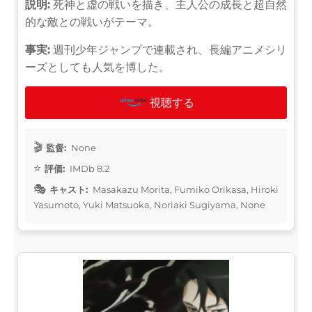
説明:
死神と虚の戦いを描き、主人公の成長と超自然
的な敵との戦いがテーマ。
事実:
週刊少年ジャンプで連載され、長編アニメシリ
ーズとしても人気を博した。
視聴する
監督:
None
評価:
IMDb 8.2
キャスト:
Masakazu Morita, Fumiko Orikasa, Hiroki
Yasumoto, Yuki Matsuoka, Noriaki Sugiyama, None