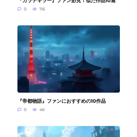
『カラテキラー』ファン必見！似た作品10選
0
116
『帝都物語』ファンにおすすめの10作品
0
46