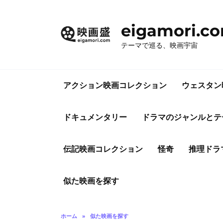
コ
ン
eigamori.c
テ
ン
テーマで巡る、映画宇宙
ツ
へ
ス
アクション映画コレクション
ウェスタン
キ
ッ
プ
ドキュメンタリー
ドラマのジャンルとテ
伝記映画コレクション
怪奇
推理ドラ
似た映画を探す
ホーム
»
似た映画を探す