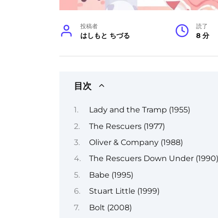
投稿者
読了
はしもと ちづる
8 分
目次
Lady and the Tramp (1955)
The Rescuers (1977)
Oliver & Company (1988)
The Rescuers Down Under (1990
Babe (1995)
Stuart Little (1999)
Bolt (2008)