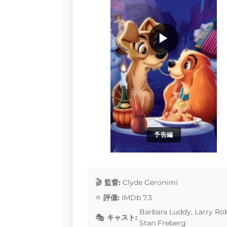
▶
予告編
監督:
Clyde Geronimi
評価:
IMDb 7.3
Barbara Luddy, Larry Ro
キャスト:
Stan Freberg