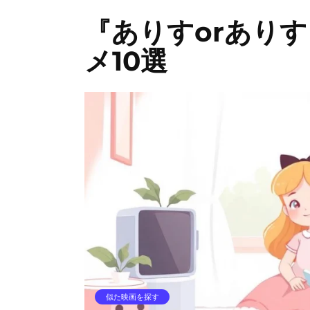
『ありすorあり
メ10選
似た映画を探す