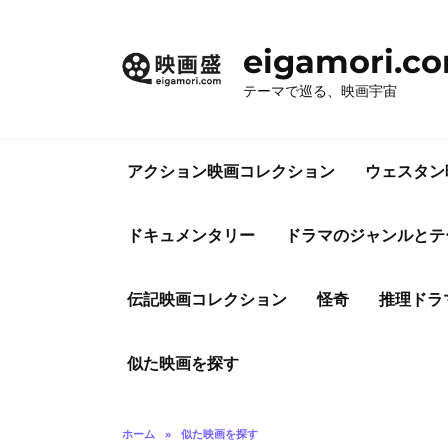
コ
ン
eigamori.c
テ
ン
テーマで巡る、映画宇宙
ツ
へ
ス
アクション映画コレクション
ウェスタン
キ
ッ
プ
ドキュメンタリー
ドラマのジャンルとテ
伝記映画コレクション
怪奇
推理ドラ
似た映画を探す
ホーム
»
似た映画を探す