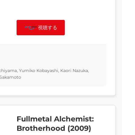
視聴する
chiyama, Yumiko Kobayashi, Kaori Nazuka,
 Sakamoto
Fullmetal Alchemist:
Brotherhood (2009)