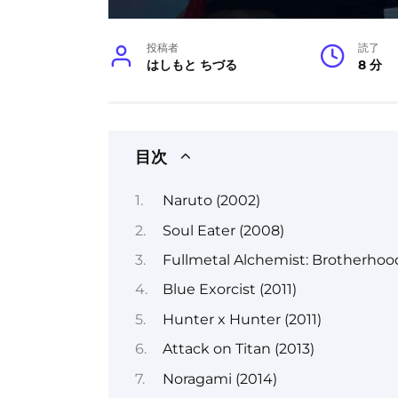
投稿者
読了
はしもと ちづる
8 分
目次
Naruto (2002)
Soul Eater (2008)
Fullmetal Alchemist: Brotherhoo
Blue Exorcist (2011)
Hunter x Hunter (2011)
Attack on Titan (2013)
Noragami (2014)