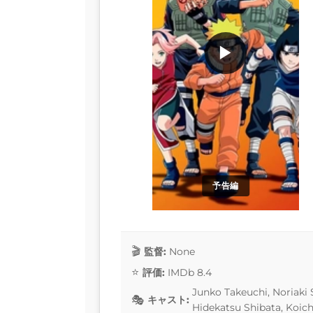
▶
予告編
監督:
None
評価:
IMDb 8.4
Junko Takeuchi, Noriaki
キャスト:
Hidekatsu Shibata, Koich