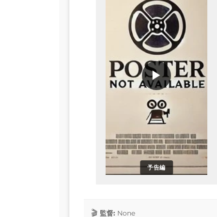
▶
予告編
監督:
None