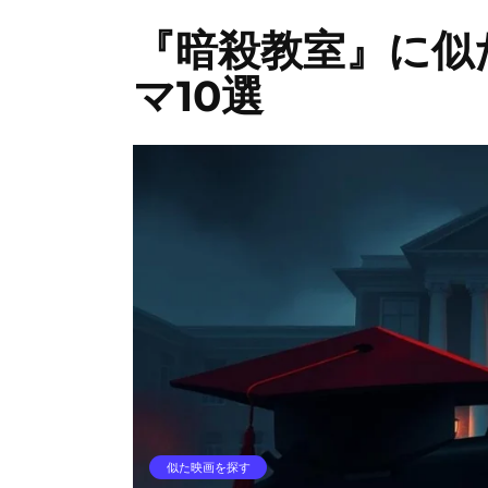
『暗殺教室』に似
マ10選
似た映画を探す