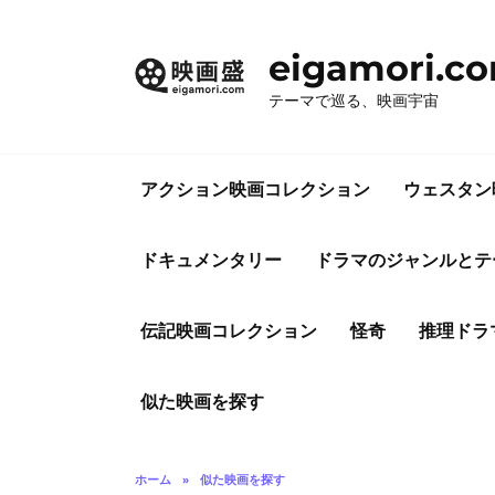
コ
ン
eigamori.c
テ
ン
テーマで巡る、映画宇宙
ツ
へ
ス
アクション映画コレクション
ウェスタン
キ
ッ
プ
ドキュメンタリー
ドラマのジャンルとテ
伝記映画コレクション
怪奇
推理ドラ
似た映画を探す
ホーム
»
似た映画を探す