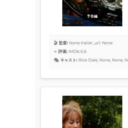
予告編
監督:
None trailer_url: None
評価:
IMDb 6.6
キャスト:
Rick Dale, None, None, 