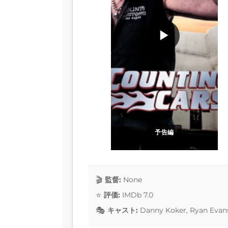
▶
予告編
監督:
None
評価:
IMDb 7.0
キャスト:
Danny Koker, Ryan Evans