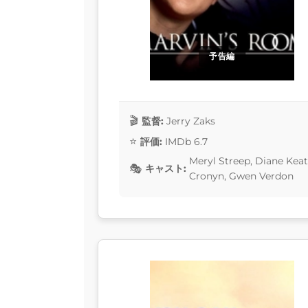
予告編
監督:
Jerry Zaks
評価:
IMDb 6.7
Meryl Streep, Diane Kea
キャスト:
Cronyn, Gwen Verdon