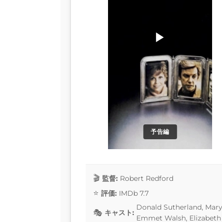
▶
予告編
監督:
Robert Redford
評価:
IMDb 7.7
Donald Sutherland, Mary
キャスト:
Emmet Walsh, Elizabet