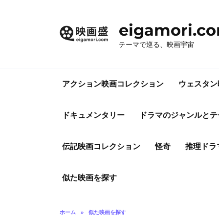
コ
ン
eigamori.c
テ
ン
テーマで巡る、映画宇宙
ツ
へ
ス
アクション映画コレクション
ウェスタン
キ
ッ
プ
ドキュメンタリー
ドラマのジャンルとテ
伝記映画コレクション
怪奇
推理ドラ
似た映画を探す
ホーム
»
似た映画を探す