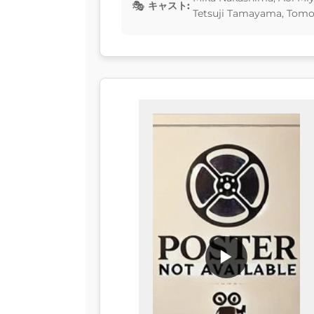
キャスト:
Tetsuji Tamayama, To
▶