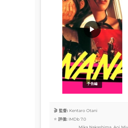
▶
予告編
監督:
Kentaro Otani
評価:
IMDb 7.0
Mika Nakashima, Aoi Miy