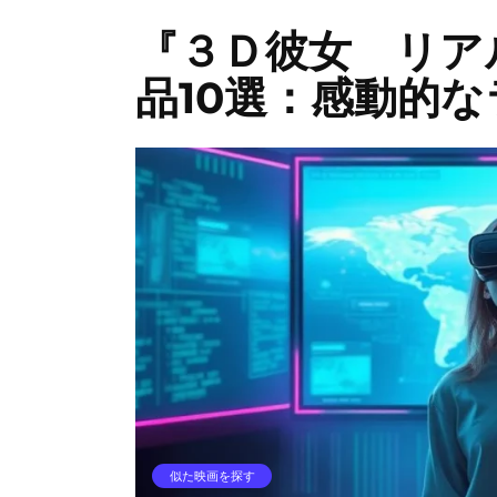
『３Ｄ彼女 リア
品10選：感動的
似た映画を探す