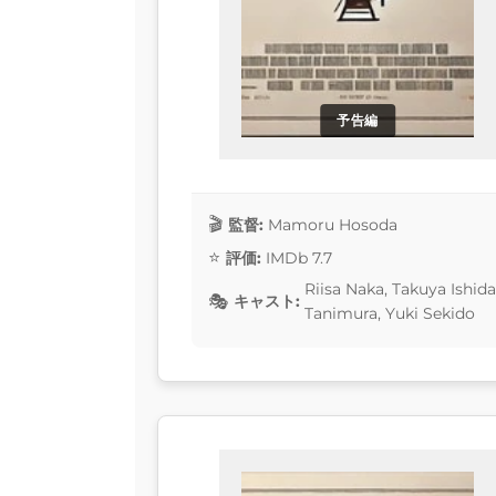
予告編
監督:
Mamoru Hosoda
評価:
IMDb 7.7
Riisa Naka, Takuya Ishida
キャスト:
Tanimura, Yuki Sekido