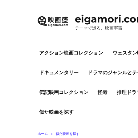
コ
ン
eigamori.c
テ
ン
テーマで巡る、映画宇宙
ツ
へ
ス
アクション映画コレクション
ウェスタン
キ
ッ
プ
ドキュメンタリー
ドラマのジャンルとテ
伝記映画コレクション
怪奇
推理ドラ
似た映画を探す
ホーム
»
似た映画を探す