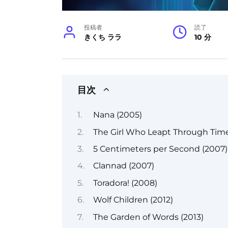
投稿者
読了
きくち ララ
10 分
目次
Nana (2005)
The Girl Who Leapt Through Time
5 Centimeters per Second (2007)
Clannad (2007)
Toradora! (2008)
Wolf Children (2012)
The Garden of Words (2013)