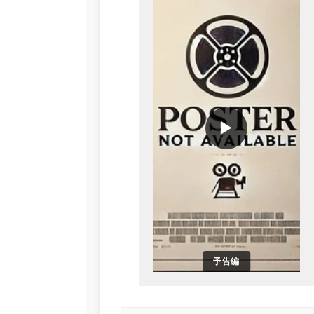
▶
予告編