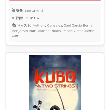
監督:
Lee Unkrich
評価:
IMDb 8.4
キャスト:
Anthony Gonzalez, Gael García Bernal,
Benjamin Bratt, Alanna Ubach, Renee Victor, Jaime
Camil