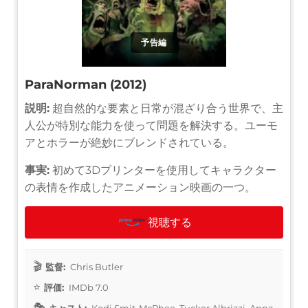
予告編
ParaNorman (2012)
説明:
超自然的な要素と日常が混ざり合う世界で、主
人公が特別な能力を使って問題を解決する。ユーモ
アとホラーが絶妙にブレンドされている。
事実:
初めて3Dプリンターを使用してキャラクター
の表情を作成したアニメーション映画の一つ。
視聴する
監督:
Chris Butler
評価:
IMDb 7.0
キャスト:
Kodi Smit-McPhee, Tucker Albrizzi, Anna