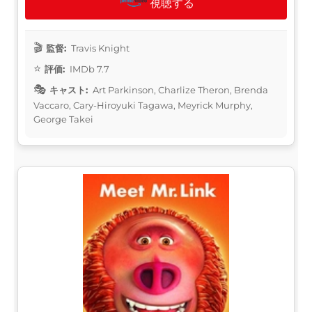
視聴する
監督:
Travis Knight
評価:
IMDb 7.7
キャスト:
Art Parkinson, Charlize Theron, Brenda
Vaccaro, Cary-Hiroyuki Tagawa, Meyrick Murphy,
George Takei