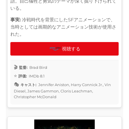
語。自己犠牲と勇気のテーマが深く掘り下げられて
いる。
事実:
冷戦時代を背景にしたSFアニメーションで、
当時としては画期的なアニメーション技術が使用さ
れた。
視聴する
監督:
Brad Bird
評価:
IMDb 8.1
キャスト:
Jennifer Aniston, Harry Connick Jr., Vin
Diesel, James Gammon, Cloris Leachman,
Christopher McDonald