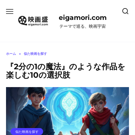
コ
ン
eigamori.com
テ
ン
テーマで巡る、映画宇宙
ツ
へ
ス
キ
ホーム
»
似た映画を探す
ッ
『2分の1の魔法』のような作品を
プ
楽しむ10の選択肢
似た映画を探す