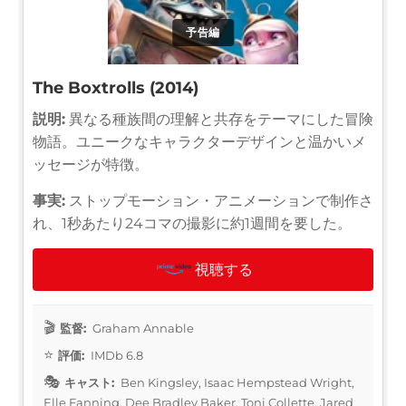
予告編
The Boxtrolls (2014)
説明:
異なる種族間の理解と共存をテーマにした冒険
物語。ユニークなキャラクターデザインと温かいメ
ッセージが特徴。
事実:
ストップモーション・アニメーションで制作さ
れ、1秒あたり24コマの撮影に約1週間を要した。
視聴する
監督:
Graham Annable
評価:
IMDb 6.8
キャスト:
Ben Kingsley, Isaac Hempstead Wright,
Elle Fanning, Dee Bradley Baker, Toni Collette, Jared