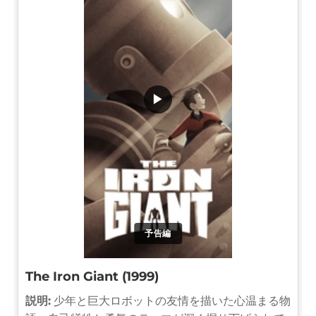
▶
予告編
The Iron Giant (1999)
説明:
少年と巨大ロボットの友情を描いた心温まる物