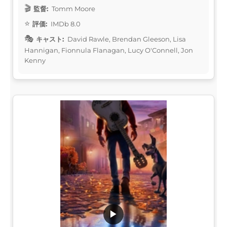
監督:
Tomm Moore
評価:
IMDb 8.0
キャスト:
David Rawle, Brendan Gleeson, Lisa
Hannigan, Fionnula Flanagan, Lucy O'Connell, Jon
Kenny
▶