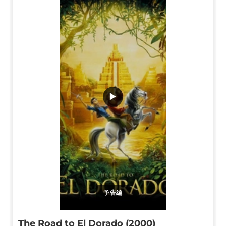
▶
予告編
The Road to El Dorado (2000)