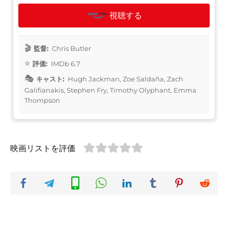
視聴する
監督:
Chris Butler
評価:
IMDb 6.7
キャスト:
Hugh Jackman, Zoe Saldaña, Zach
Galifianakis, Stephen Fry, Timothy Olyphant, Emma
Thompson
映画リストを評価