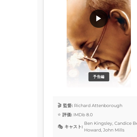
▶
予告編
監督:
Richard Attenborough
評価:
IMDb 8.0
Ben Kingsley, Candice B
キャスト:
Howard, John Mills