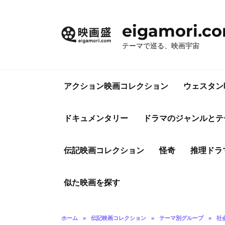
コ
ン
eigamori.c
テ
ン
テーマで巡る、映画宇宙
ツ
へ
ス
アクション映画コレクション
ウェスタン
キ
ッ
プ
ドキュメンタリー
ドラマのジャンルとテ
伝記映画コレクション
怪奇
推理ドラ
似た映画を探す
ホーム
»
伝記映画コレクション
»
テーマ別グループ
»
社