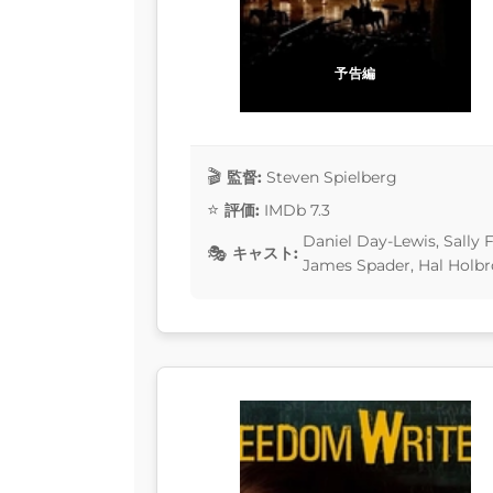
予告編
監督:
Steven Spielberg
評価:
IMDb 7.3
Daniel Day-Lewis, Sally F
キャスト:
James Spader, Hal Holb