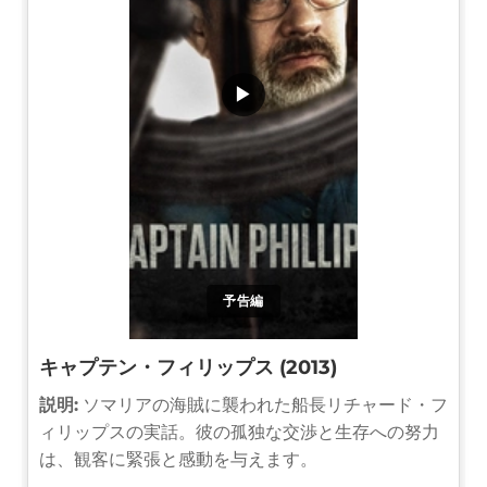
▶
予告編
キャプテン・フィリップス (2013)
説明:
ソマリアの海賊に襲われた船長リチャード・フ
ィリップスの実話。彼の孤独な交渉と生存への努力
は、観客に緊張と感動を与えます。