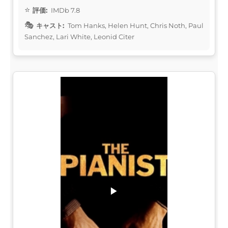
評価:
IMDb 7.8
キャスト:
Tom Hanks, Helen Hunt, Chris Noth, Paul
Sanchez, Lari White, Leonid Citer
▶