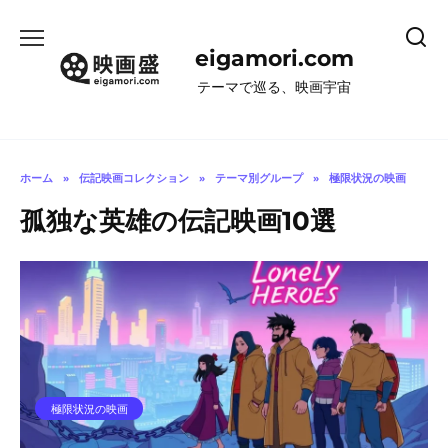
コ
ン
eigamori.com
テ
ン
テーマで巡る、映画宇宙
ツ
へ
ス
キ
ホーム
»
伝記映画コレクション
»
テーマ別グループ
»
極限状況の映画
ッ
孤独な英雄の伝記映画10選
プ
極限状況の映画