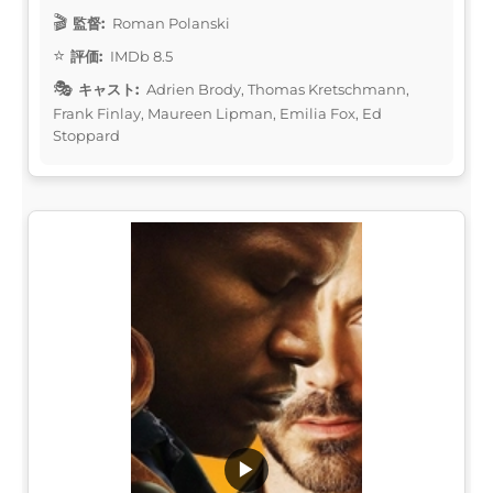
監督:
Roman Polanski
評価:
IMDb 8.5
キャスト:
Adrien Brody, Thomas Kretschmann,
Frank Finlay, Maureen Lipman, Emilia Fox, Ed
Stoppard
▶