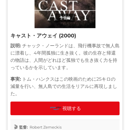
予告編
キャスト・アウェイ (2000)
説明:
チャック・ノーランドは、飛行機事故で無人島
に漂着し、4年間孤独に生き抜く。彼の生存と帰還
の物語は、人間がどれほど孤独でも生き抜く力を持
っているかを示しています。
事実:
トム・ハンクスはこの映画のために25キロの
減量を行い、無人島での生活をリアルに再現しまし
た。
視聴する
監督:
Robert Zemeckis