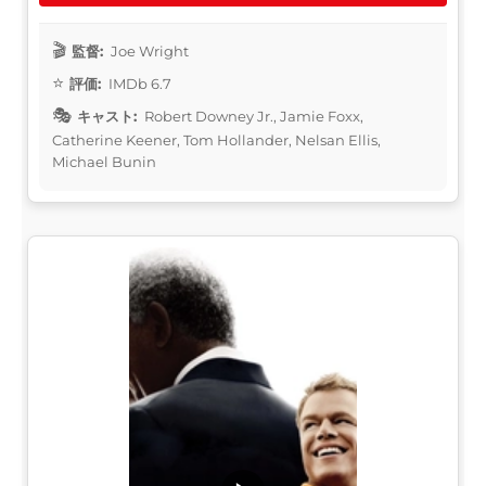
監督:
Joe Wright
評価:
IMDb 6.7
キャスト:
Robert Downey Jr., Jamie Foxx,
Catherine Keener, Tom Hollander, Nelsan Ellis,
Michael Bunin