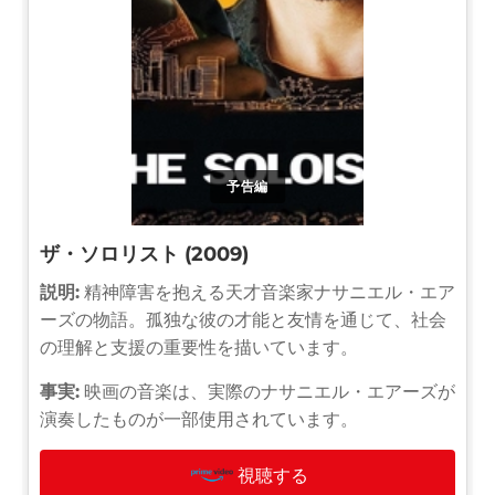
予告編
ザ・ソロリスト (2009)
説明:
精神障害を抱える天才音楽家ナサニエル・エア
ーズの物語。孤独な彼の才能と友情を通じて、社会
の理解と支援の重要性を描いています。
事実:
映画の音楽は、実際のナサニエル・エアーズが
演奏したものが一部使用されています。
視聴する