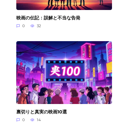
映画の伝記：誤解と不当な告発
0
32
裏切りと真実の映画10選
0
14