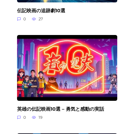
伝記映画の追跡劇10選
0
27
英雄の伝記映画10選 – 勇気と感動の実話
0
19