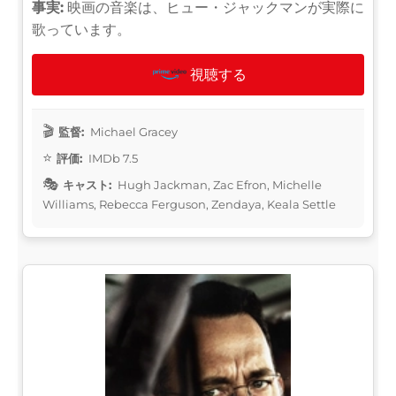
事実:
映画の音楽は、ヒュー・ジャックマンが実際に
歌っています。
視聴する
監督:
Michael Gracey
評価:
IMDb 7.5
キャスト:
Hugh Jackman, Zac Efron, Michelle
Williams, Rebecca Ferguson, Zendaya, Keala Settle