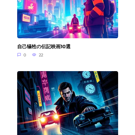
自己犠牲の伝記映画10選
0
22