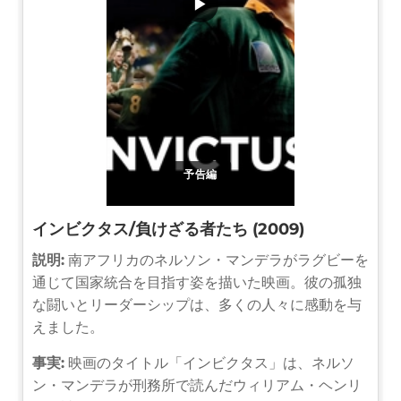
▶
予告編
インビクタス/負けざる者たち (2009)
説明:
南アフリカのネルソン・マンデラがラグビーを
通じて国家統合を目指す姿を描いた映画。彼の孤独
な闘いとリーダーシップは、多くの人々に感動を与
えました。
事実:
映画のタイトル「インビクタス」は、ネルソ
ン・マンデラが刑務所で読んだウィリアム・ヘンリ