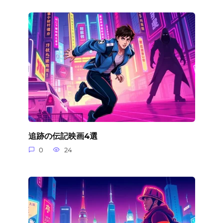
追跡の伝記映画4選
0
24