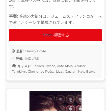
決断と生存への意志は、観客に強い印象を与えま
す。
事実:
映画の大部分は、ジェームズ・フランコが一人
で演じたシーンで構成されています。
視聴する
監督:
Danny Boyle
評価:
IMDb 7.5
キャスト:
James Franco, Kate Mara, Amber
Tamblyn, Clémence Poésy, Lizzy Caplan, Kate Burton