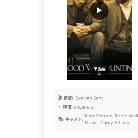
▶
予告編
監督:
Gus Van Sant
評価:
IMDb 8.3
Matt Damon, Robin Willia
キャスト:
Driver, Casey Affleck