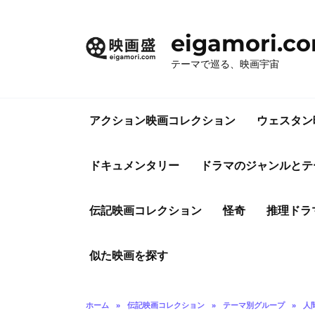
コ
ン
eigamori.c
テ
ン
テーマで巡る、映画宇宙
ツ
へ
ス
アクション映画コレクション
ウェスタン
キ
ッ
プ
ドキュメンタリー
ドラマのジャンルとテ
伝記映画コレクション
怪奇
推理ドラ
似た映画を探す
ホーム
»
伝記映画コレクション
»
テーマ別グループ
»
人