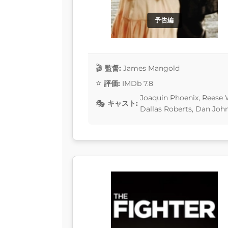
予告編
監督:
James Mangold
評価:
IMDb 7.8
Joaquin Phoenix, Reese 
キャスト:
Dallas Roberts, Dan John