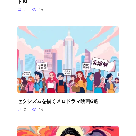
ト10
0
18
セクシズムを描くメロドラマ映画6選
0
14