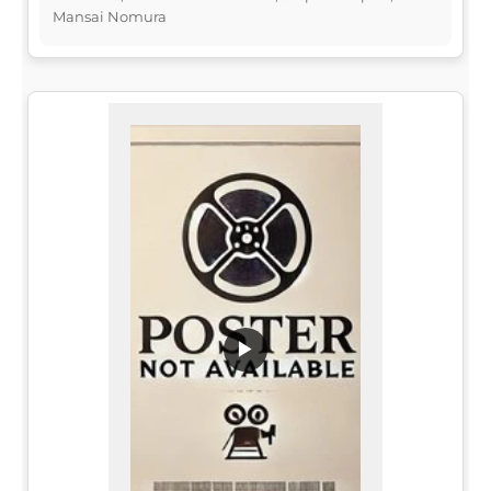
Mansai Nomura
▶