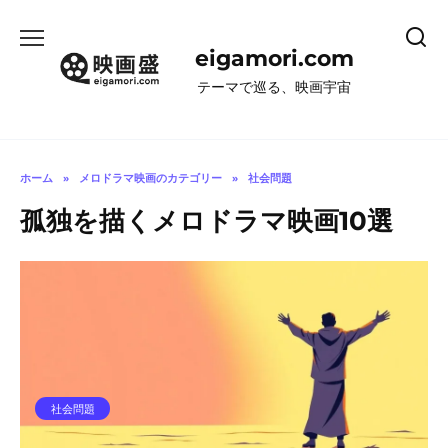
コ
ン
eigamori.com
テ
ン
テーマで巡る、映画宇宙
ツ
へ
ス
キ
ホーム
»
メロドラマ映画のカテゴリー
»
社会問題
ッ
孤独を描くメロドラマ映画10選
プ
社会問題