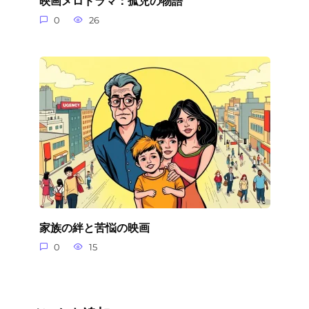
映画メロドラマ：孤児の物語
0
26
家族の絆と苦悩の映画
0
15