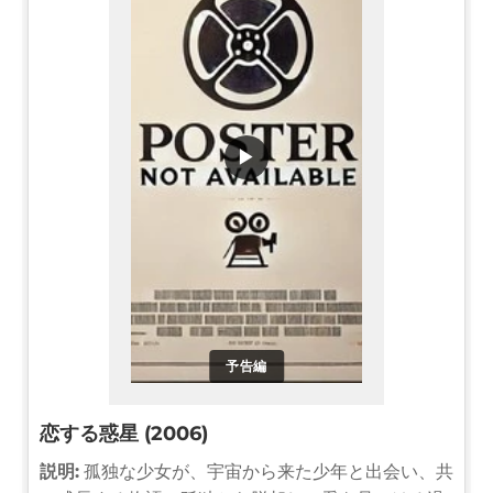
▶
予告編
恋する惑星 (2006)
説明:
孤独な少女が、宇宙から来た少年と出会い、共