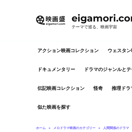
コ
ン
eigamori.c
テ
ン
テーマで巡る、映画宇宙
ツ
へ
ス
アクション映画コレクション
ウェスタン
キ
ッ
プ
ドキュメンタリー
ドラマのジャンルとテ
伝記映画コレクション
怪奇
推理ドラ
似た映画を探す
ホーム
»
メロドラマ映画のカテゴリー
»
人間関係のドラマ