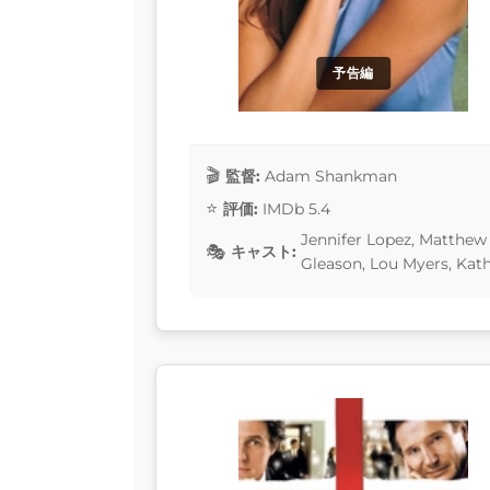
予告編
監督:
Adam Shankman
評価:
IMDb 5.4
Jennifer Lopez, Matthe
キャスト:
Gleason, Lou Myers, Kat