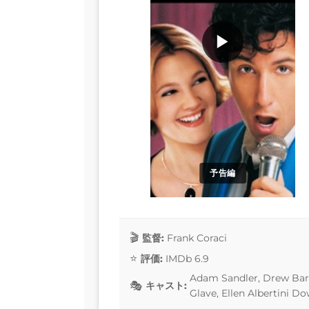
▶
予告編
監督:
Frank Coraci
評価:
IMDb 6.9
Adam Sandler, Drew Barr
キャスト:
Glave, Ellen Albertini D