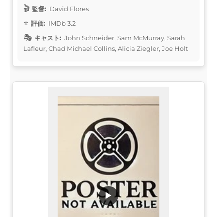
監督:
David Flores
評価:
IMDb 3.2
キャスト:
John Schneider, Sam McMurray, Sarah
Lafleur, Chad Michael Collins, Alicia Ziegler, Joe Holt
▶