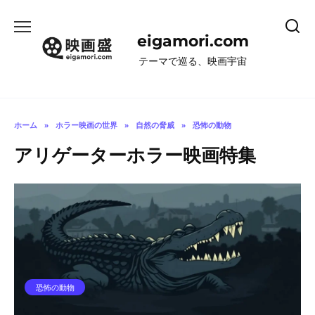
コ
ン
eigamori.com
テ
ン
テーマで巡る、映画宇宙
ツ
へ
ス
キ
ホーム
»
ホラー映画の世界
»
自然の脅威
»
恐怖の動物
ッ
アリゲーターホラー映画特集
プ
恐怖の動物