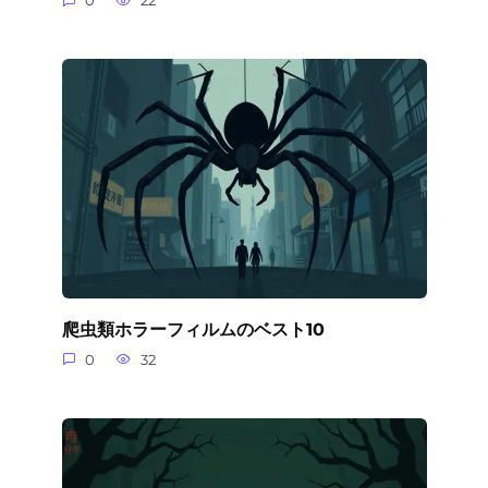
0
22
爬虫類ホラーフィルムのベスト10
0
32