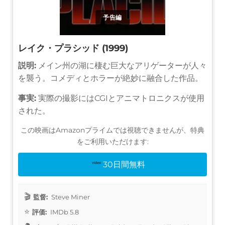
予告編
レイク・プラシッド (1999)
説明:
メイン州の湖に棲む巨大なアリゲーターが人々
を襲う。コメディとホラーが絶妙に融合した作品。
事実:
実際の撮影にはCGIとアニマトロニクスが使用
された。
この映画はAmazonプライムでは視聴できませんが、特典
をご利用いただけます:
30日間無料
監督:
Steve Miner
評価:
IMDb 5.8