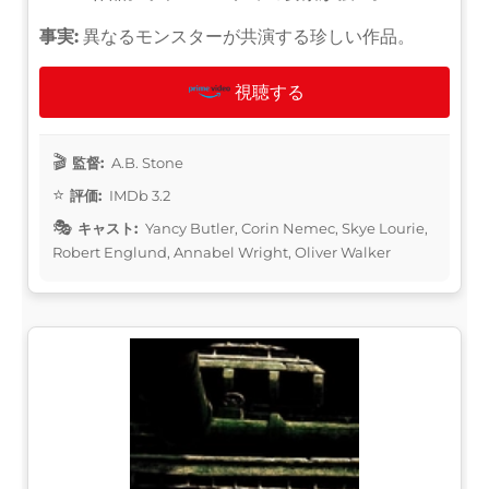
事実:
異なるモンスターが共演する珍しい作品。
視聴する
監督:
A.B. Stone
評価:
IMDb 3.2
キャスト:
Yancy Butler, Corin Nemec, Skye Lourie,
Robert Englund, Annabel Wright, Oliver Walker