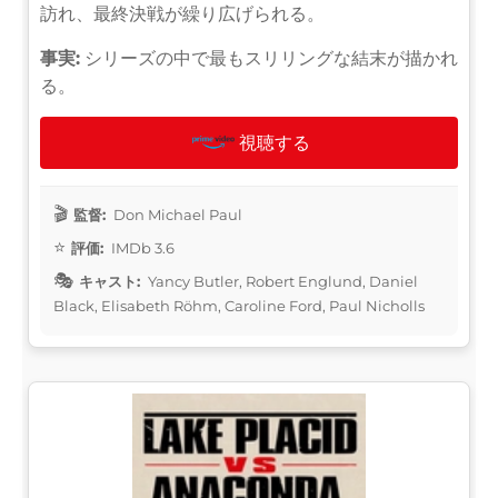
訪れ、最終決戦が繰り広げられる。
事実:
シリーズの中で最もスリリングな結末が描かれ
る。
視聴する
監督:
Don Michael Paul
評価:
IMDb 3.6
キャスト:
Yancy Butler, Robert Englund, Daniel
Black, Elisabeth Röhm, Caroline Ford, Paul Nicholls