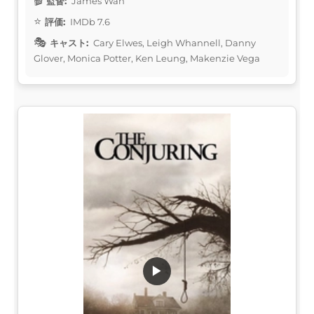
監督:
James Wan
評価:
IMDb 7.6
キャスト:
Cary Elwes, Leigh Whannell, Danny
Glover, Monica Potter, Ken Leung, Makenzie Vega
▶