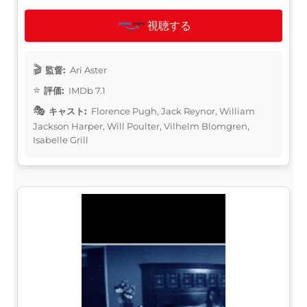
視聴する
監督:
Ari Aster
評価:
IMDb 7.1
キャスト:
Florence Pugh, Jack Reynor, William
Jackson Harper, Will Poulter, Vilhelm Blomgren,
Isabelle Grill