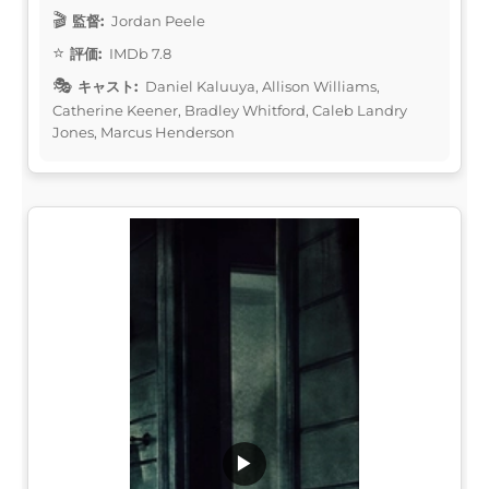
監督:
Jordan Peele
評価:
IMDb 7.8
キャスト:
Daniel Kaluuya, Allison Williams,
Catherine Keener, Bradley Whitford, Caleb Landry
Jones, Marcus Henderson
▶