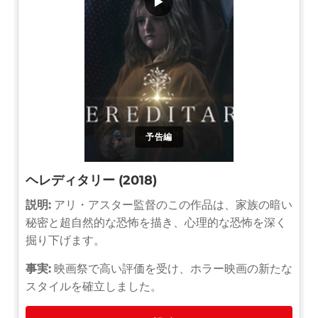
▶
予告編
ヘレディタリー (2018)
説明:
アリ・アスター監督のこの作品は、家族の暗い
秘密と超自然的な恐怖を描き、心理的な恐怖を深く
掘り下げます。
事実:
映画祭で高い評価を受け、ホラー映画の新たな
スタイルを確立しました。