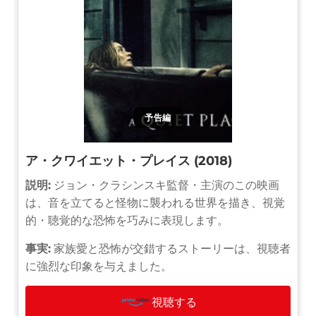
予告編
ア・クワイエット・プレイス (2018)
説明:
ジョン・クラシンスキ監督・主演のこの映画
は、音を立てると怪物に襲われる世界を描き、視覚
的・聴覚的な恐怖を巧みに表現します。
事実:
家族愛と恐怖が交錯するストーリーは、視聴者
に強烈な印象を与えました。
視聴する