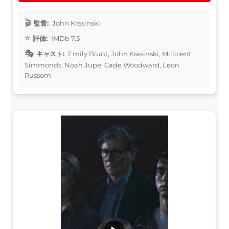
監督:
John Krasinski
評価:
IMDb 7.5
キャスト:
Emily Blunt, John Krasinski, Millicent
Simmonds, Noah Jupe, Cade Woodward, Leon
Russom