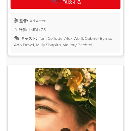
視聴する
監督:
Ari Aster
評価:
IMDb 7.3
キャスト:
Toni Collette, Alex Wolff, Gabriel Byrne,
Ann Dowd, Milly Shapiro, Mallory Bechtel