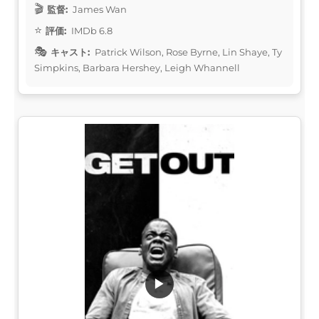
監督:
James Wan
評価:
IMDb 6.8
キャスト:
Patrick Wilson, Rose Byrne, Lin Shaye, Ty
Simpkins, Barbara Hershey, Leigh Whannell
▶