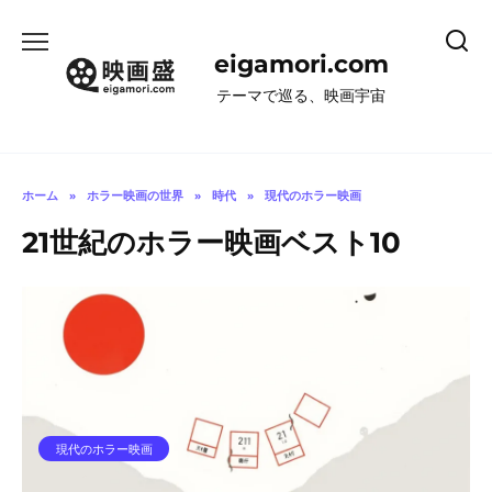
コ
ン
eigamori.com
テ
ン
テーマで巡る、映画宇宙
ツ
へ
ス
キ
ホーム
»
ホラー映画の世界
»
時代
»
現代のホラー映画
ッ
21世紀のホラー映画ベスト10
プ
現代のホラー映画