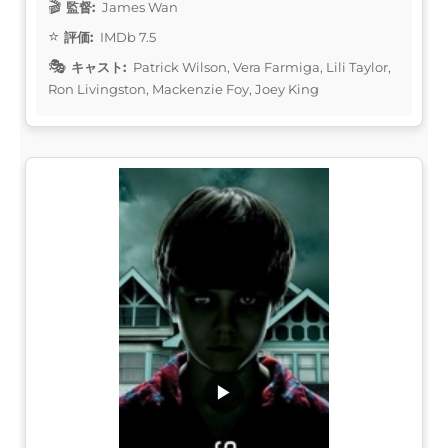
監督:
James Wan
評価:
IMDb 7.5
キャスト:
Patrick Wilson, Vera Farmiga, Lili Taylor,
Ron Livingston, Mackenzie Foy, Joey King
▶