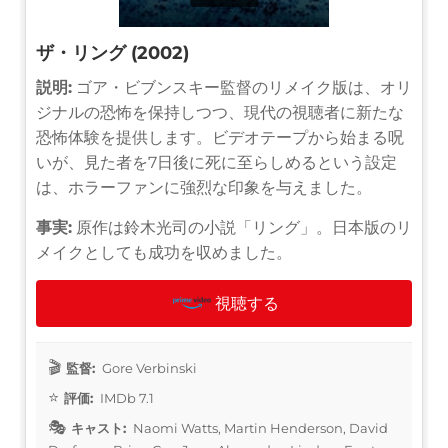
ザ・リング (2002)
説明:
ゴア・ビブンスキー監督のリメイク版は、オリ
ジナルの恐怖を保持しつつ、現代の視聴者に新たな
恐怖体験を提供します。ビデオテープから始まる呪
いが、見た者を7日後に死に至らしめるという設定
は、ホラーファンに強烈な印象を与えました。
事実:
原作は鈴木光司の小説「リング」。日本版のリ
メイクとしても成功を収めました。
視聴する
監督:
Gore Verbinski
評価:
IMDb 7.1
キャスト:
Naomi Watts, Martin Henderson, David