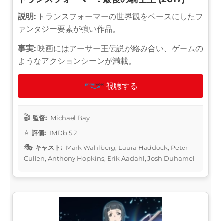
説明:
トランスフォーマーの世界観をベースにしたフ
ァンタジー要素が強い作品。
事実:
映画にはアーサー王伝説が絡み合い、ゲームの
ようなアクションシーンが満載。
視聴する
監督:
Michael Bay
評価:
IMDb 5.2
キャスト:
Mark Wahlberg, Laura Haddock, Peter
Cullen, Anthony Hopkins, Erik Aadahl, Josh Duhamel