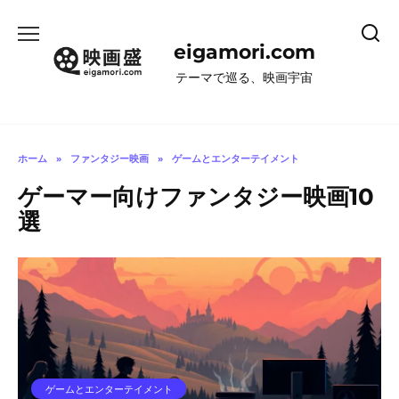
コ
ン
eigamori.com
テ
ン
テーマで巡る、映画宇宙
ツ
へ
ス
キ
ホーム
»
ファンタジー映画
»
ゲームとエンターテイメント
ッ
ゲーマー向けファンタジー映画10
プ
選
ゲームとエンターテイメント