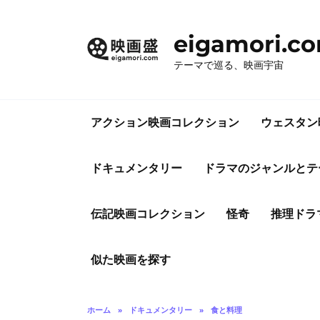
コ
ン
eigamori.c
テ
ン
テーマで巡る、映画宇宙
ツ
へ
ス
アクション映画コレクション
ウェスタン
キ
ッ
プ
ドキュメンタリー
ドラマのジャンルとテ
伝記映画コレクション
怪奇
推理ドラ
似た映画を探す
ホーム
»
ドキュメンタリー
»
食と料理