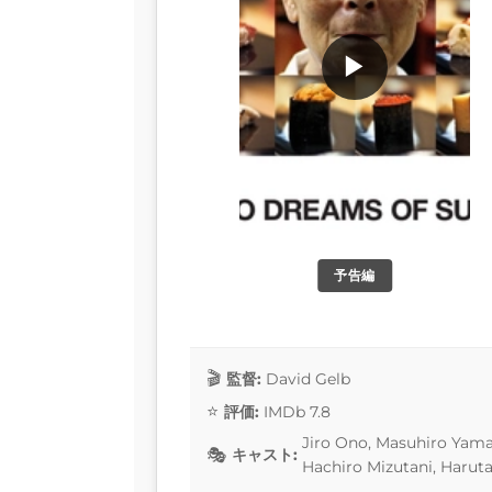
▶
予告編
監督:
David Gelb
評価:
IMDb 7.8
Jiro Ono, Masuhiro Yam
キャスト:
Hachiro Mizutani, Haruta