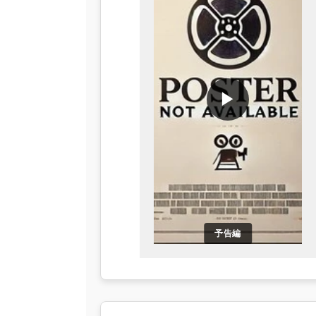
▶
予告編