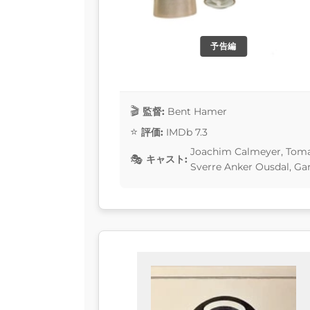
予告編
監督:
Bent Hamer
評価:
IMDb 7.3
Joachim Calmeyer, Tomas
キャスト:
Sverre Anker Ousdal, Gar