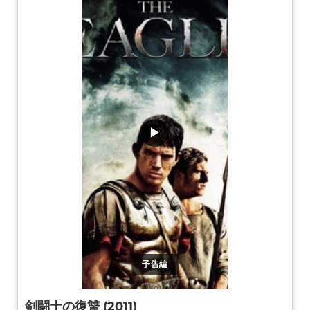
▶
予告編
剣闘士の復讐 (2011)