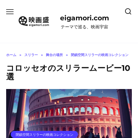
コ
ン
eigamori.com
テ
ン
テーマで巡る、映画宇宙
ツ
へ
ス
キ
ホーム
»
スリラー
»
舞台の場所
»
閉鎖空間スリラーの映画コレクション
ッ
コロッセオのスリラームービー10
プ
選
閉鎖空間スリラーの映画コレクション