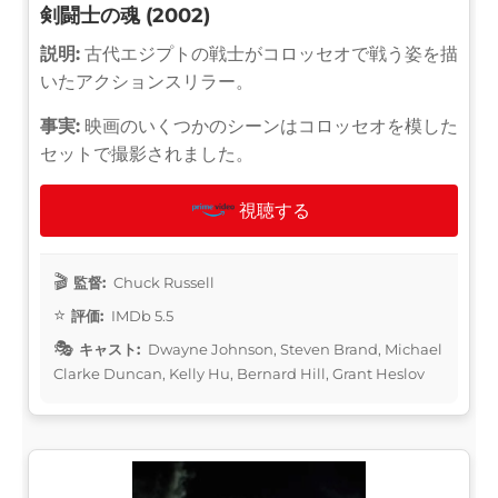
剣闘士の魂 (2002)
説明:
古代エジプトの戦士がコロッセオで戦う姿を描
いたアクションスリラー。
事実:
映画のいくつかのシーンはコロッセオを模した
セットで撮影されました。
視聴する
監督:
Chuck Russell
評価:
IMDb 5.5
キャスト:
Dwayne Johnson, Steven Brand, Michael
Clarke Duncan, Kelly Hu, Bernard Hill, Grant Heslov