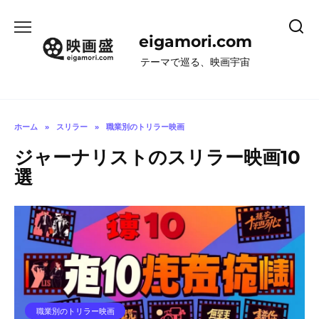
コ
ン
eigamori.com
テ
ン
テーマで巡る、映画宇宙
ツ
へ
ス
キ
ホーム
»
スリラー
»
職業別のトリラー映画
ッ
ジャーナリストのスリラー映画10
プ
選
職業別のトリラー映画