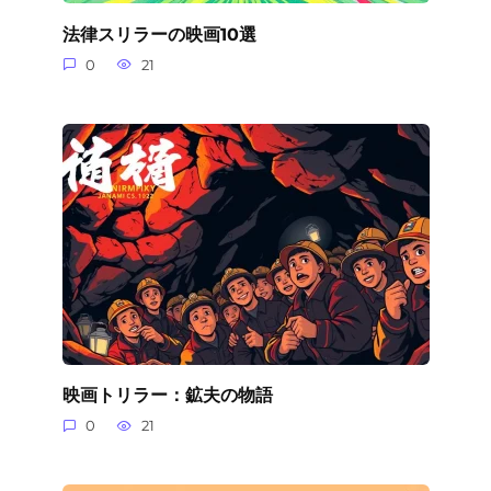
法律スリラーの映画10選
0
21
映画トリラー：鉱夫の物語
0
21