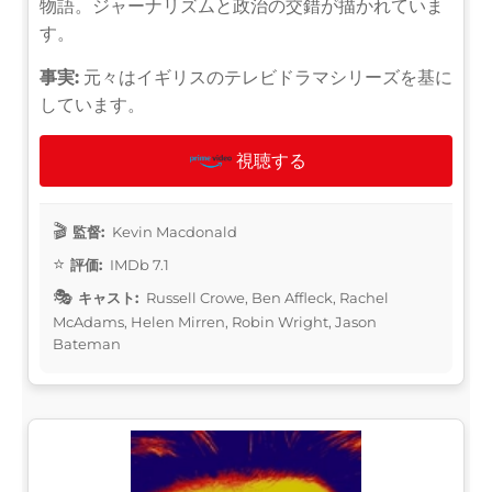
物語。ジャーナリズムと政治の交錯が描かれていま
す。
事実:
元々はイギリスのテレビドラマシリーズを基に
しています。
視聴する
監督:
Kevin Macdonald
評価:
IMDb 7.1
キャスト:
Russell Crowe, Ben Affleck, Rachel
McAdams, Helen Mirren, Robin Wright, Jason
Bateman