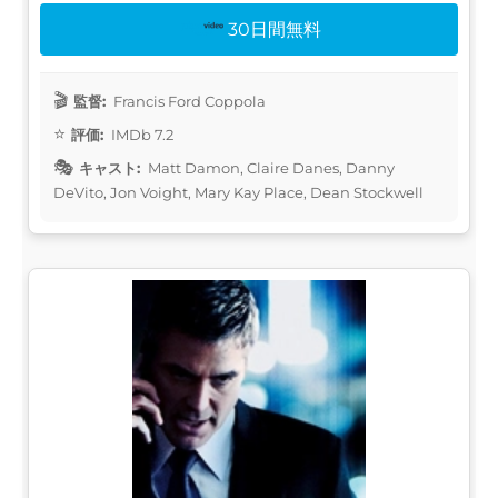
30日間無料
監督:
Francis Ford Coppola
評価:
IMDb 7.2
キャスト:
Matt Damon, Claire Danes, Danny
DeVito, Jon Voight, Mary Kay Place, Dean Stockwell