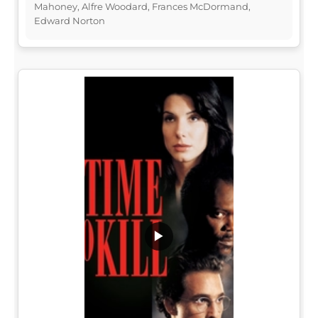
Mahoney, Alfre Woodard, Frances McDormand,
Edward Norton
▶