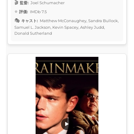
監督:
Joel Schumacher
評価:
IMDb 7.5
キャスト:
Matthew McConaughey, Sandra Bullock,
Samuel L. Jackson, Kevin Spacey, Ashley Judd,
Donald Sutherland
▶