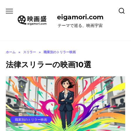
コ
ン
eigamori.com
テ
ン
テーマで巡る、映画宇宙
ツ
へ
ス
キ
ホーム
»
スリラー
»
職業別のトリラー映画
ッ
法律スリラーの映画10選
プ
職業別のトリラー映画