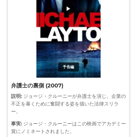
▶
予告編
弁護士の裏側 (2007)
説明:
ジョージ・クルーニーが弁護士を演じ、企業の
不正を暴くために奮闘する姿を描いた法律スリラ
ー。
事実:
ジョージ・クルーニーはこの映画でアカデミー
賞にノミネートされました。