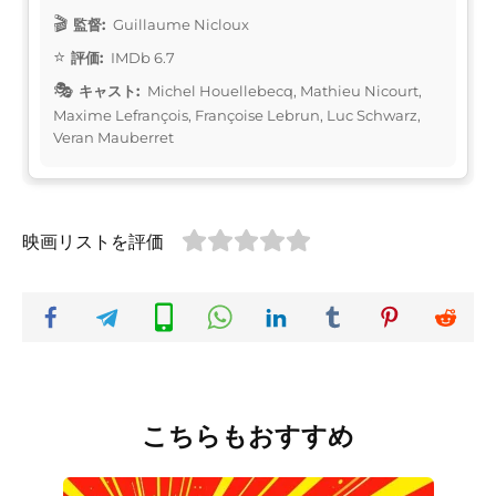
監督:
Guillaume Nicloux
評価:
IMDb 6.7
キャスト:
Michel Houellebecq, Mathieu Nicourt,
Maxime Lefrançois, Françoise Lebrun, Luc Schwarz,
Veran Mauberret
映画リストを評価
こちらもおすすめ