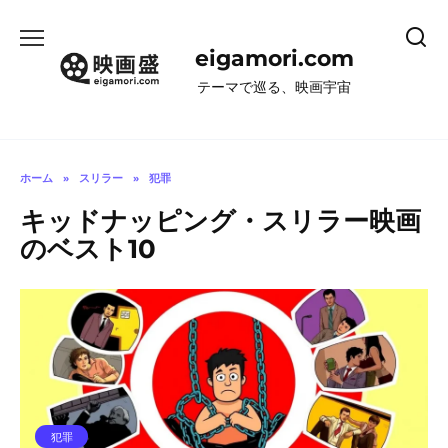
コ
ン
eigamori.com
テ
ン
テーマで巡る、映画宇宙
ツ
へ
ス
キ
ホーム
»
スリラー
»
犯罪
ッ
キッドナッピング・スリラー映画
プ
のベスト10
犯罪