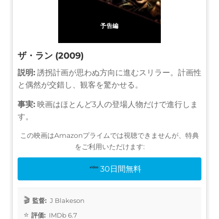
予告編
ザ・ラン (2009)
説明:
誘拐計画が思わぬ方向に進むスリラー。計画性
と偶然が交錯し、観客を驚かせる。
事実:
映画はほとんど3人の登場人物だけで進行しま
す。
この映画はAmazonプライムでは視聴できませんが、特典
をご利用いただけます:
30日間無料
監督:
J Blakeson
評価:
IMDb 6.7