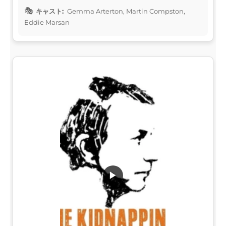
キャスト:
Gemma Arterton, Martin Compston,
Eddie Marsan
▶