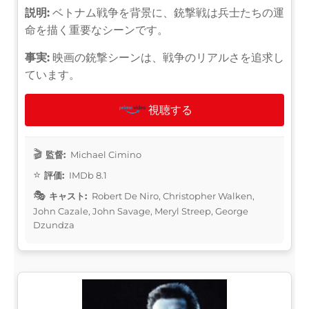
説明:
ベトナム戦争を背景に、銃撃戦は兵士たちの運
命を描く重要なシーンです。
事実:
映画の銃撃シーンは、戦争のリアルさを追求し
ています。
視聴する
監督:
Michael Cimino
評価:
IMDb 8.1
キャスト:
Robert De Niro, Christopher Walken,
John Cazale, John Savage, Meryl Streep, George
Dzundza