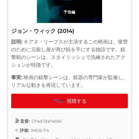
予告編
ジョン・ウィック (2014)
説明:
キアヌ・リーブスが主演するこの映画は、復讐
のために元殺し屋が再び銃を手にする物語です。銃
撃戦のシーンは、スタイリッシュで洗練されたアク
ションが特徴です。
事実:
映画の銃撃シーンは、銃器の専門家が監修し、
リアルな動きを再現しています。
視聴する
監督:
Chad Stahelski
評価:
IMDb 7.4