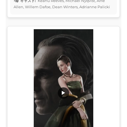
キャスト:
Keanu Reeves, Michael Nyqvist, Alfie
Allen, Willem Dafoe, Dean Winters, Adrianne Palicki
▶