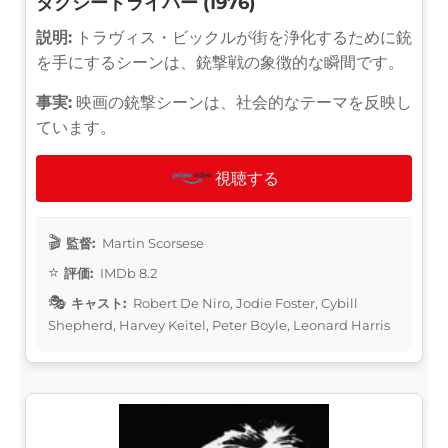
タクシードライバー (1976)
説明:
トラヴィス・ビックルが街を浄化するために銃
を手にするシーンは、銃撃戦の象徴的な瞬間です。
事実:
映画の銃撃シーンは、社会的なテーマを反映し
ています。
視聴する
監督:
Martin Scorsese
評価:
IMDb 8.2
キャスト:
Robert De Niro, Jodie Foster, Cybill
Shepherd, Harvey Keitel, Peter Boyle, Leonard Harris