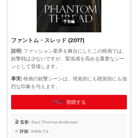
予告編
ファントム・スレッド (2017)
説明:
ファッション業界を舞台にしたこの映画では、
銃撃戦は少ないですが、緊張感を高める重要なシー
ンとして登場します。
事実:
映画の銃撃シーンは、視覚的にも聴覚的にも強
烈な印象を与えます。
視聴する
監督:
Paul Thomas Anderson
評価:
IMDb 7.4