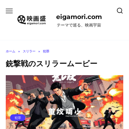
コ
ン
eigamori.com
テ
ン
テーマで巡る、映画宇宙
ツ
へ
ス
キ
ホーム
»
スリラー
»
犯罪
ッ
銃撃戦のスリラームービー
プ
犯罪