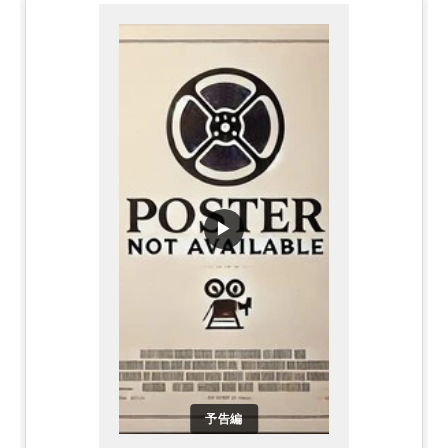
▶
予告編