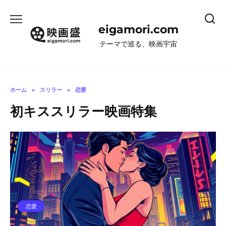
コ
ン
eigamori.com
テ
ン
テーマで巡る、映画宇宙
ツ
へ
ス
キ
ホーム
»
スリラー
»
恋愛
ッ
初キススリラー映画特集
プ
恋愛