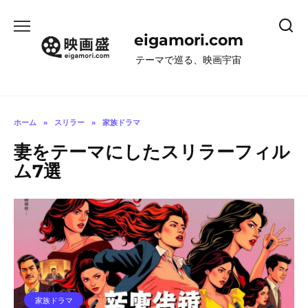
コ
ン
eigamori.com
テ
ン
テーマで巡る、映画宇宙
ツ
へ
ス
キ
ホーム
»
スリラー
»
家族ドラマ
ッ
妻をテーマにしたスリラーフィル
プ
ム7選
家族ドラマ