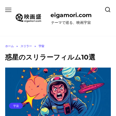
コ
ン
eigamori.com
テ
ン
テーマで巡る、映画宇宙
ツ
へ
ス
キ
ホーム
»
スリラー
»
宇宙
ッ
惑星のスリラーフィルム10選
プ
宇宙