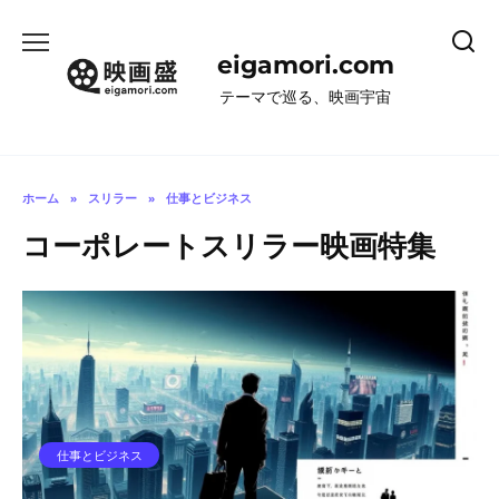
コ
ン
eigamori.com
テ
ン
テーマで巡る、映画宇宙
ツ
へ
ス
キ
ホーム
»
スリラー
»
仕事とビジネス
ッ
コーポレートスリラー映画特集
プ
仕事とビジネス