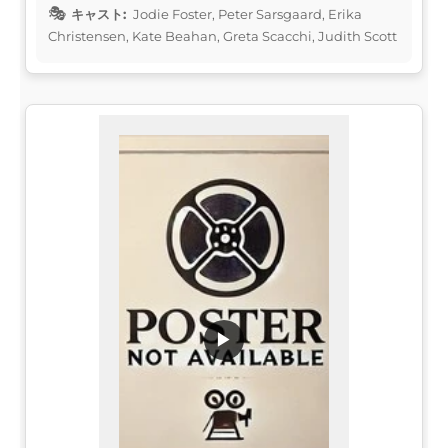
キャスト:
Jodie Foster, Peter Sarsgaard, Erika
Christensen, Kate Beahan, Greta Scacchi, Judith Scott
▶