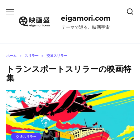
コ
ン
eigamori.com
テ
ン
テーマで巡る、映画宇宙
ツ
へ
ス
キ
ホーム
»
スリラー
»
交通スリラー
ッ
トランスポートスリラーの映画特
プ
集
交通スリラー