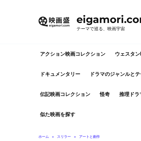
コ
ン
eigamori.c
テ
ン
テーマで巡る、映画宇宙
ツ
へ
ス
アクション映画コレクション
ウェスタン
キ
ッ
プ
ドキュメンタリー
ドラマのジャンルとテ
伝記映画コレクション
怪奇
推理ドラ
似た映画を探す
ホーム
»
スリラー
»
アートと創作