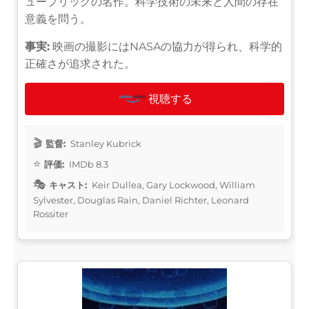
ューブリックの名作。科学技術の未来と人間の存在
意義を問う。
事実:
映画の撮影にはNASAの協力が得られ、科学的
正確さが追求された。
視聴する
監督:
Stanley Kubrick
評価:
IMDb 8.3
キャスト:
Keir Dullea, Gary Lockwood, William
Sylvester, Douglas Rain, Daniel Richter, Leonard
Rossiter