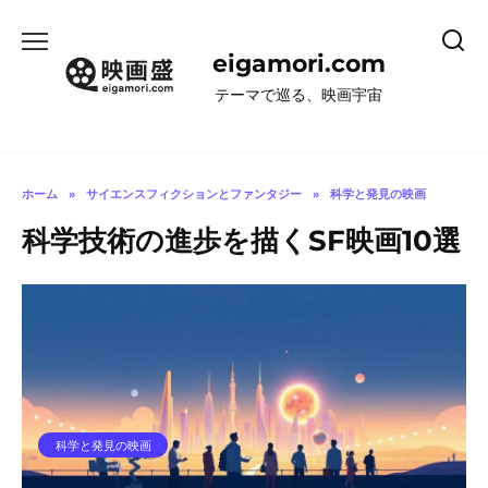
コ
ン
eigamori.com
テ
ン
テーマで巡る、映画宇宙
ツ
へ
ス
キ
ホーム
»
サイエンスフィクションとファンタジー
»
科学と発見の映画
ッ
科学技術の進歩を描くSF映画10選
プ
科学と発見の映画