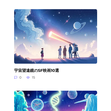
宇宙望遠鏡のSF映画10選
0
15