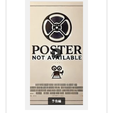
▶
予告編