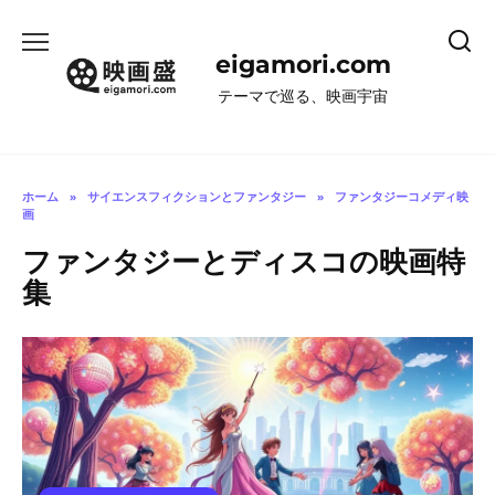
コ
ン
eigamori.com
テ
ン
テーマで巡る、映画宇宙
ツ
へ
ス
キ
ホーム
»
サイエンスフィクションとファンタジー
»
ファンタジーコメディ映
画
ッ
プ
ファンタジーとディスコの映画特
集