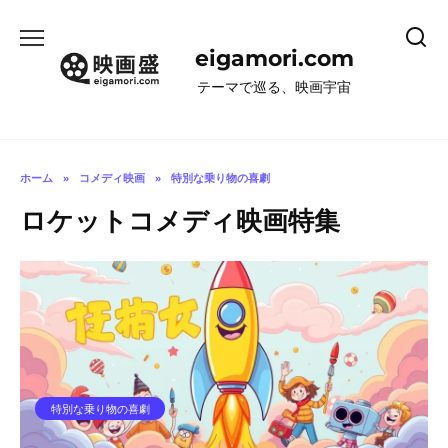
コ
ン
eigamori.com
テ
ン
テーマで巡る、映画宇宙
ツ
へ
ス
キ
ホーム
»
コメディ映画
»
特別な乗り物の喜劇
ッ
ロケットコメディ映画特集
プ
特別な乗り物の喜劇