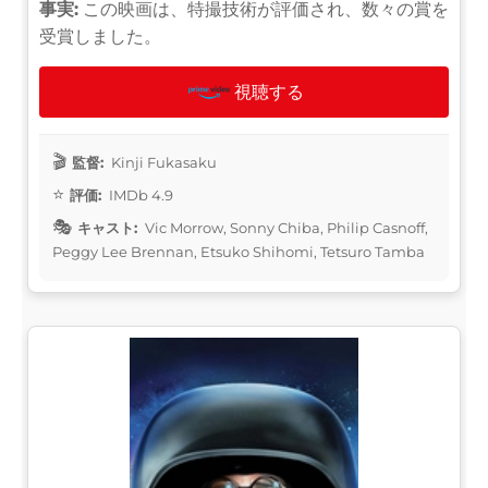
事実:
この映画は、特撮技術が評価され、数々の賞を
受賞しました。
視聴する
監督:
Kinji Fukasaku
評価:
IMDb 4.9
キャスト:
Vic Morrow, Sonny Chiba, Philip Casnoff,
Peggy Lee Brennan, Etsuko Shihomi, Tetsuro Tamba