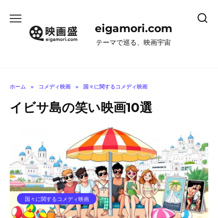
コ
ン
eigamori.com
テ
ン
テーマで巡る、映画宇宙
ツ
へ
ス
キ
ホーム
»
コメディ映画
»
国々に関するコメディ映画
ッ
イビサ島の笑い映画10選
プ
国々に関するコメディ映画