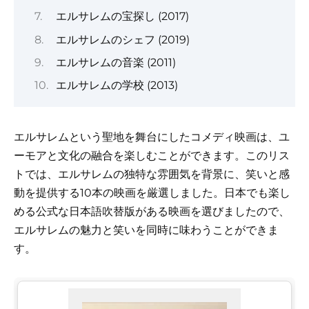
エルサレムの宝探し (2017)
エルサレムのシェフ (2019)
エルサレムの音楽 (2011)
エルサレムの学校 (2013)
エルサレムという聖地を舞台にしたコメディ映画は、ユ
ーモアと文化の融合を楽しむことができます。このリス
トでは、エルサレムの独特な雰囲気を背景に、笑いと感
動を提供する10本の映画を厳選しました。日本でも楽し
める公式な日本語吹替版がある映画を選びましたので、
エルサレムの魅力と笑いを同時に味わうことができま
す。