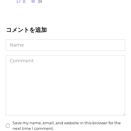
0
39
コメントを追加
Name
Comment
Save my name, email, and website in this browser for the
next time I comment.