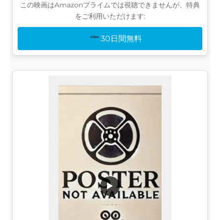
この映画はAmazonプライムでは視聴できませんが、特典
をご利用いただけます:
30日間無料
▶