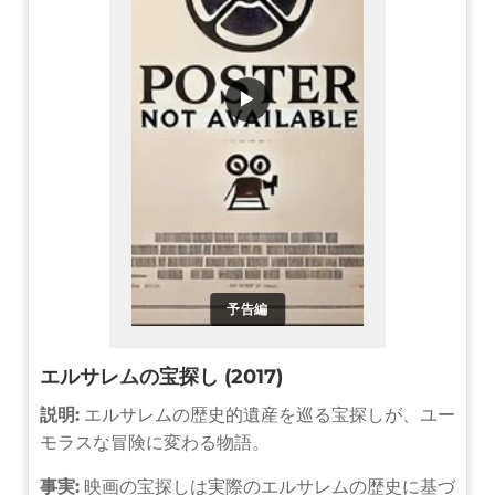
▶
予告編
エルサレムの宝探し (2017)
説明:
エルサレムの歴史的遺産を巡る宝探しが、ユー
モラスな冒険に変わる物語。
事実:
映画の宝探しは実際のエルサレムの歴史に基づ