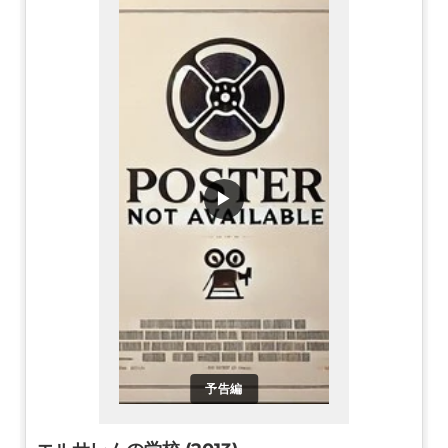
▶
予告編