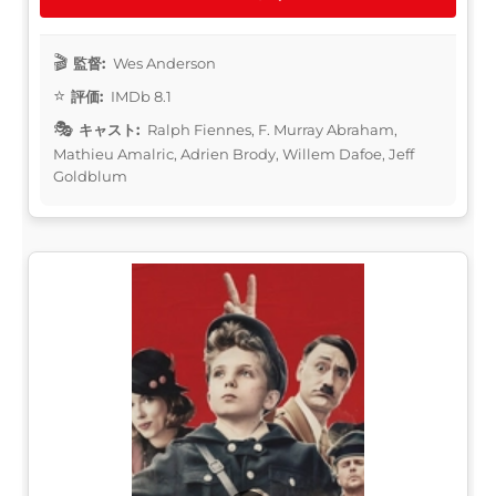
監督:
Wes Anderson
評価:
IMDb 8.1
キャスト:
Ralph Fiennes, F. Murray Abraham,
Mathieu Amalric, Adrien Brody, Willem Dafoe, Jeff
Goldblum