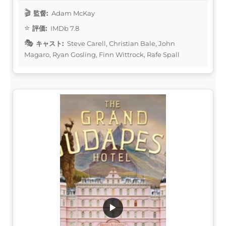
監督:
Adam McKay
評価:
IMDb 7.8
キャスト:
Steve Carell, Christian Bale, John
Magaro, Ryan Gosling, Finn Wittrock, Rafe Spall
▶