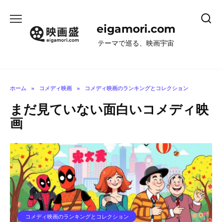
コ
ン
eigamori.com
テ
ン
テーマで巡る、映画宇宙
ツ
へ
ス
キ
ホーム
»
コメディ映画
»
コメディ映画のランキングとコレクション
ッ
まだ見ていない面白いコメディ映
プ
画
コメディ映画のランキングとコレクション