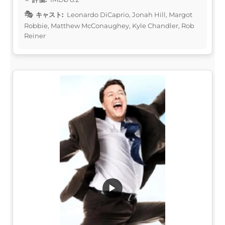
キャスト:
Leonardo DiCaprio, Jonah Hill, Margot
Robbie, Matthew McConaughey, Kyle Chandler, Rob
Reiner
▶