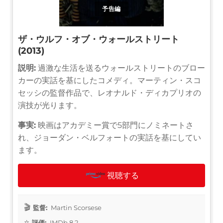
予告編
ザ・ウルフ・オブ・ウォールストリート
(2013)
説明:
過激な生活を送るウォールストリートのブロー
カーの実話を基にしたコメディ。マーティン・スコ
セッシの監督作品で、レオナルド・ディカプリオの
演技が光ります。
事実:
映画はアカデミー賞で5部門にノミネートさ
れ、ジョーダン・ベルフォートの実話を基にしてい
ます。
視聴する
監督:
Martin Scorsese
評価:
IMDb 8.2