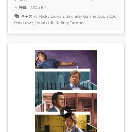
評価:
IMDb 6.4
キャスト:
Ricky Gervais, Jennifer Garner, Louis C.K.,
Rob Lowe, Jonah Hill, Jeffrey Tambor
▶