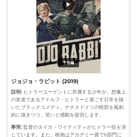
▶
予告編
ジョジョ・ラビット (2019)
説明:
ヒトラーユーゲントに所属する少年が、想像上
の友達であるアドルフ・ヒトラーと過ごす日常を描
いたブラックコメディ。ナチスドイツの暗部を風刺
的に描きつつ、笑いと感動を提供します。
事実:
監督のタイカ・ワイティティがヒトラー役を演
じています。また、映画はアカデミー賞で6部門に