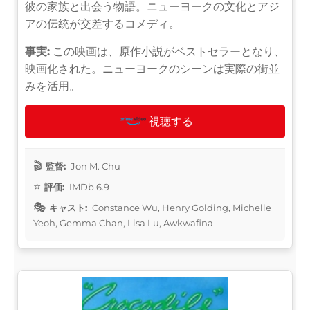
彼の家族と出会う物語。ニューヨークの文化とアジ
アの伝統が交差するコメディ。
事実:
この映画は、原作小説がベストセラーとなり、
映画化された。ニューヨークのシーンは実際の街並
みを活用。
視聴する
監督:
Jon M. Chu
評価:
IMDb 6.9
キャスト:
Constance Wu, Henry Golding, Michelle
Yeoh, Gemma Chan, Lisa Lu, Awkwafina