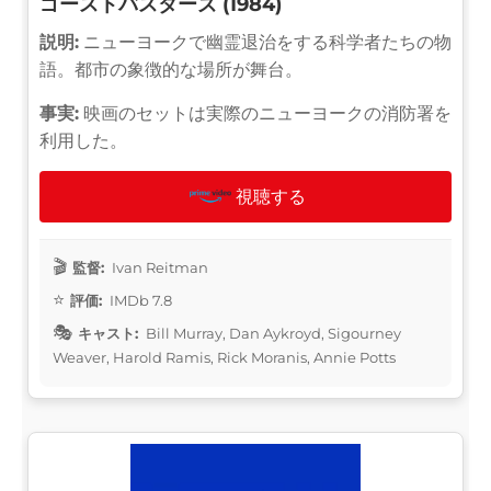
ゴーストバスターズ (1984)
説明:
ニューヨークで幽霊退治をする科学者たちの物
語。都市の象徴的な場所が舞台。
事実:
映画のセットは実際のニューヨークの消防署を
利用した。
視聴する
監督:
Ivan Reitman
評価:
IMDb 7.8
キャスト:
Bill Murray, Dan Aykroyd, Sigourney
Weaver, Harold Ramis, Rick Moranis, Annie Potts