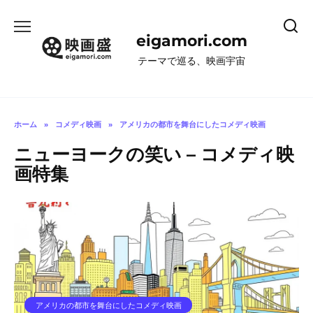
コ
ン
eigamori.com
テ
ン
テーマで巡る、映画宇宙
ツ
へ
ス
キ
ホーム
»
コメディ映画
»
アメリカの都市を舞台にしたコメディ映画
ッ
ニューヨークの笑い – コメディ映
プ
画特集
アメリカの都市を舞台にしたコメディ映画